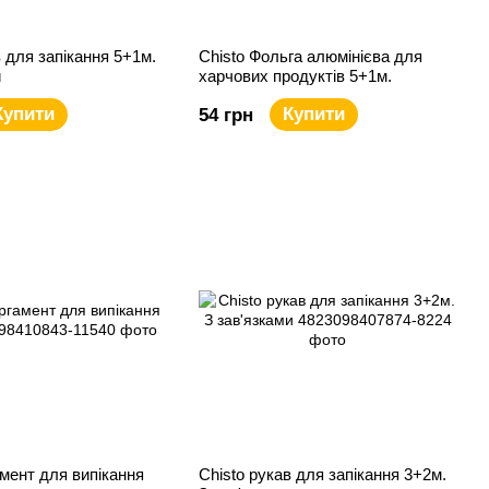
в для запікання 5+1м.
Chisto Фольга алюмінієва для
и
харчових продуктів 5+1м.
Купити
Купити
54 грн
амент для випікання
Chisto рукав для запікання 3+2м.