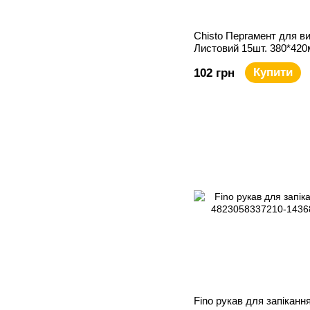
Chisto Пергамент для ви
Листовий 15шт. 380*42
(Силікон) XXL Profession
Купити
102 грн
Fino рукав для запікання