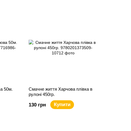
ва 50м.
Смачне життя Харчова плівка в
рулоні 450гр.
Купити
130 грн