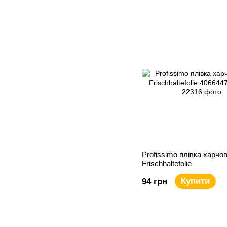
Profissimo плівка харчо
Frischhaltefolie
Купити
94 грн