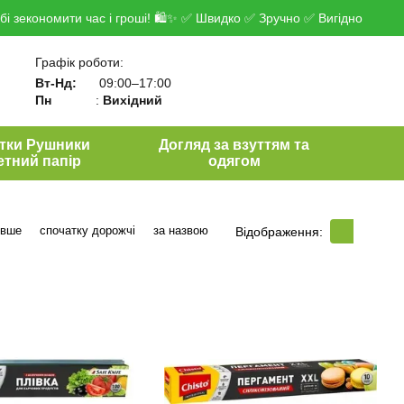
і зекономити час і гроші! 🛍✨ ✅ Швидко ✅ Зручно ✅ Вигідно
Графік роботи:
Вт-Нд:
09:00–17:00
Пн
:
Вихідний
тки Рушники
Догляд за взуттям та
етний папір
одягом
евше
спочатку дорожчі
за назвою
Відображення: