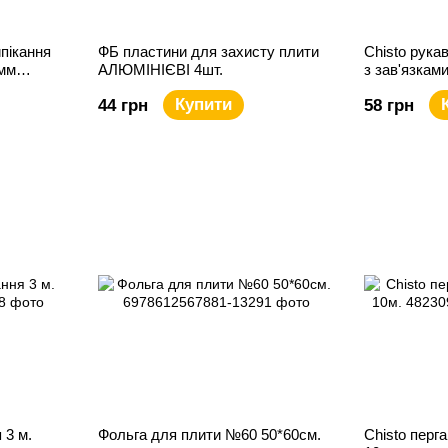
пікання
ФБ пластини для захисту плити
Chisto рука
0мм
АЛЮМІНІЄВІ 4шт.
з зав'язкам
al
Купити
44 грн
58 грн
 3 м.
Фольга для плити №60 50*60см.
Chisto перг