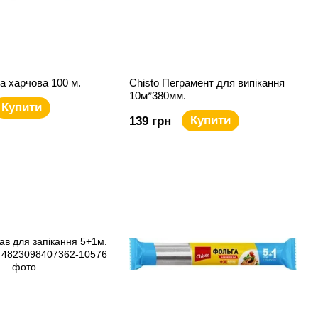
ка харчова 100 м.
Chisto Пеграмент для випікання
10м*380мм.
Купити
Купити
139 грн