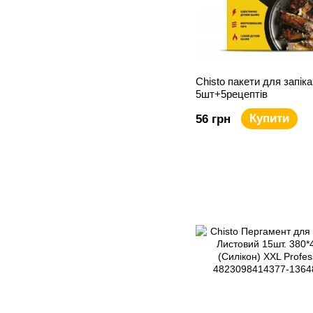
Chisto пакети для запік
5шт+5рецептів
Купити
56 грн