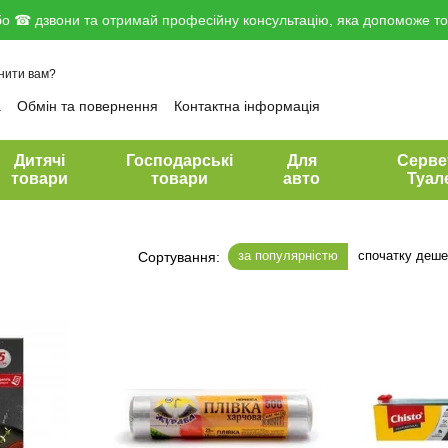
о ☎ дзвони та отримай професійну консультацію, яка допоможе тоб
нити вам?
а
Обмін та повернення
Контактна інформація
вір публічної оферти
Дитячі
Господарські
Для
Серве
товари
товари
авто
Туал
за популярністю
спочатку деш
Сортування: