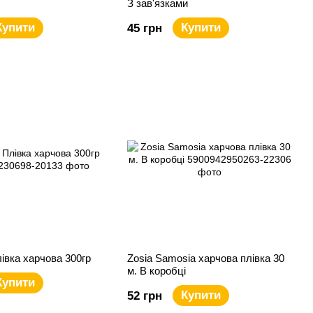
З зав'язками
Купити
Купити
45 грн
вка харчова 300гр
Zosia Samosia харчова плівка 30
м. В коробці
Купити
Купити
52 грн