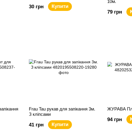
10м.
Купити
30 грн
79 грн
запікання
Frau Tau рукав для запікання 3м.
ЖУРАВА Плі
З кліпсами
94 грн
Купити
41 грн