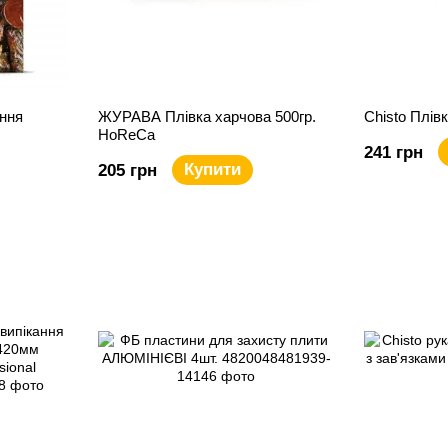
ання
ЖУРАВА Плівка харчова 500гр.
Chisto Плів
HoReCa
241 грн
Купити
205 грн