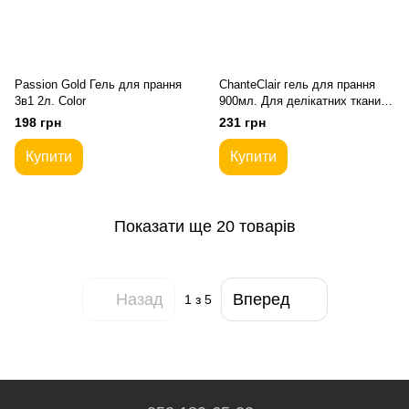
Passion Gold Гель для прання
ChanteClair гель для прання
3в1 2л. Color
900мл. Для делікатних тканин
З аргановою олією
198 грн
231 грн
Купити
Купити
Показати ще 20 товарів
Назад
Вперед
1
з 5