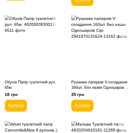
Обухів Папір туалетний рул.
Рушники паперові V-складання
65м.
160шт. Без назви Одношарові
Сірі
18 грн
35 грн
Купити
Купити