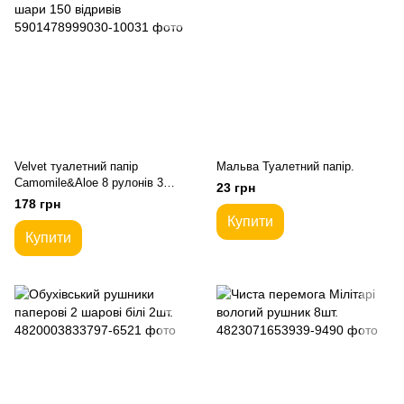
Velvet туалетний папір
Мальва Туалетний папір.
Camomile&Aloe 8 рулонів 3
23 грн
шари 150 відривів
178 грн
Купити
Купити