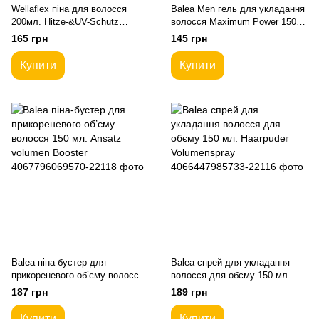
Wellaflex піна для волосся
Balea Men гель для укладання
200мл. Hitze-&UV-Schutz
волосся Maximum Power 150
фиксация 5
мл.
165 грн
145 грн
Купити
Купити
Balea піна-бустер для
Balea спрей для укладання
прикореневого об’єму волосся
волосся для обєму 150 мл.
150 мл. Ansatz volumen Booster
Haarpuder Volumenspray
187 грн
189 грн
Купити
Купити