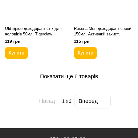
Old Spice дезодорант стік для
Rexona Men дезодорант спрей
чоловіків 50мл. Tigerclaw
150мл. Активний захист
Невидимий на чорному та
119 грн
115 грн
білому
Купити
Купити
Показати ще 6 товарів
Назад
Вперед
1
з 2