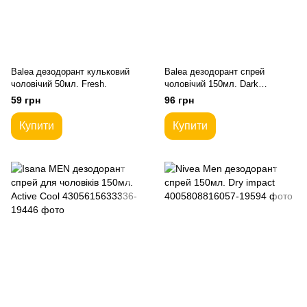
Balea дезодорант кульковий
Balea дезодорант спрей
чоловічий 50мл. Fresh.
чоловічий 150мл. Dark
Elegance
59 грн
96 грн
Купити
Купити