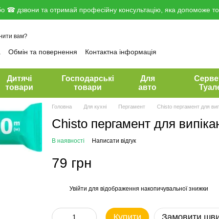
о ☎ дзвони та отримай професійну консультацію, яка допоможе тоб
нити вам?
а
Обмін та повернення
Контактна інформація
вір публічної оферти
Дитячі
Господарські
Для
Серве
товари
товари
авто
Туал
Головна
Для кухні
Пергамент
Chisto пергамент для ви
Chisto пергамент для випіка
В наявності
Написати відгук
79 грн
Увійти
для відображення накопичувальної знижки
%
Купити
Замовити шв