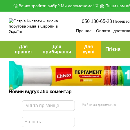
Перейти до основного контенту
🤔 Важко зробити вибір? Ми допоможемо! 💡 📩 Пиши нам аб
050 180-65-23
Передзво
Про нас
Оплата і доставк
Угода користувача
Дого
Для
Для
Для
Гігієна
прання
прибирання
кухні
Новий відгук або коментар
Увійти за допомогою