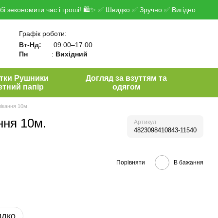
і зекономити час і гроші! 🛍✨ ✅ Швидко ✅ Зручно ✅ Вигідно
Графік роботи:
Вт-Нд:
09:00–17:00
Пн
:
Вихідний
тки Рушники
Догляд за взуттям та
етний папір
одягом
пікання 10м.
ння 10м.
Артикул
4823098410843-11540
Порівняти
В бажання
идко