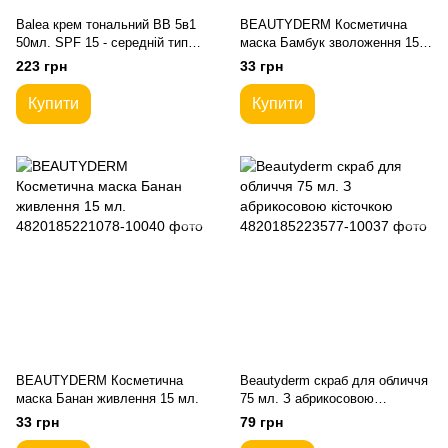
Balea крем тональний BB 5в1
BEAUTYDERM Косметична
50мл. SPF 15 - середній тип
маска Бамбук зволоження 15
шкіри
мл.
223 грн
33 грн
Купити
Купити
BEAUTYDERM Косметична
Beautyderm скраб для обличчя
маска Банан живлення 15 мл.
75 мл. З абрикосовою
кісточкою
33 грн
79 грн