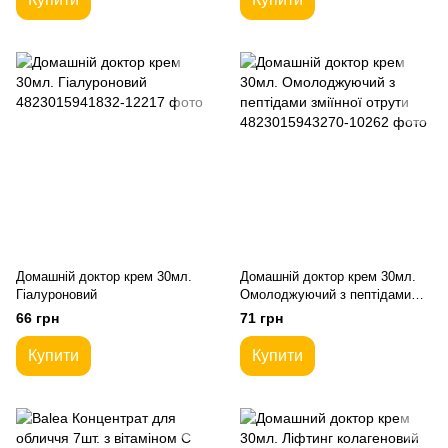
Домашній доктор крем 30мл.
Домашній доктор крем 30мл.
Гіалуроновий
Омолоджуючий з пептідами
зміїнної отрути
66 грн
71 грн
Купити
Купити