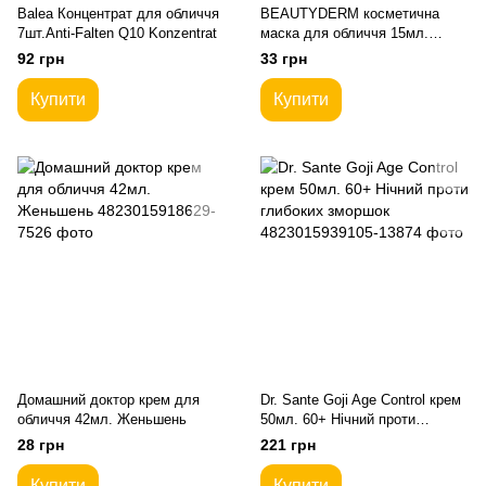
Balea Концентрат для обличчя
BEAUTYDERM косметична
7шт.Anti-Falten Q10 Konzentrat
маска для обличчя 15мл.
Асайя омолодження
92 грн
33 грн
Купити
Купити
Домашний доктор крем для
Dr. Sante Goji Age Control крем
обличчя 42мл. Женьшень
50мл. 60+ Нічний проти
глибоких зморшок
28 грн
221 грн
Купити
Купити