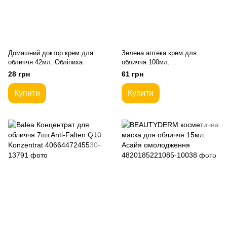
Домашний доктор крем для
Зелена аптека крем для
обличчя 42мл. Обліпиха
обличчя 100мл.
Омолоджуючий проти зморшок
28 грн
61 грн
Купити
Купити