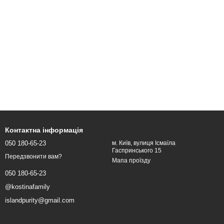
Контактна інформація
050 180-65-23
м. Київ, вулиця Ісмаїла
Гаспринського 15
Передзвонити вам?
Мапа проїзду
050 180-65-23
@kostinafamily
islandpurity@gmail.com