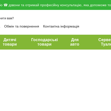
о ☎ дзвони та отримай професійну консультацію, яка допоможе тоб
нити вам?
а
Обмін та повернення
Контактна інформація
вір публічної оферти
Дитячі
Господарські
Для
Серве
товари
товари
авто
Туал