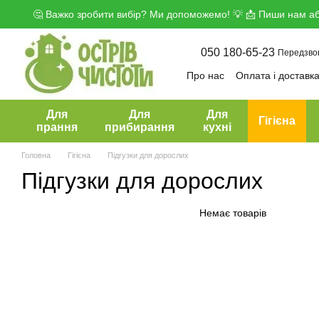
Перейти до основного контенту
🤔 Важко зробити вибір? Ми допоможемо! 💡 📩 Пиши нам аб
050 180-65-23
Передзво
Про нас
Оплата і доставк
Угода користувача
Дого
Для
Для
Для
Гігієна
прання
прибирання
кухні
Головна
Гігієна
Підгузки для дорослих
Підгузки для дорослих
Немає товарів