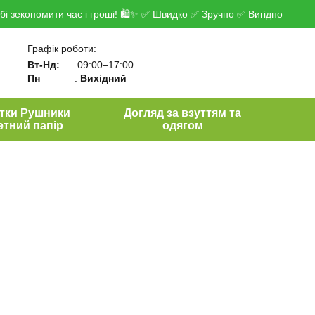
і зекономити час і гроші! 🛍✨ ✅ Швидко ✅ Зручно ✅ Вигідно
Графік роботи:
Вт-Нд:
09:00–17:00
Пн
:
Вихідний
тки Рушники
Догляд за взуттям та
етний папір
одягом