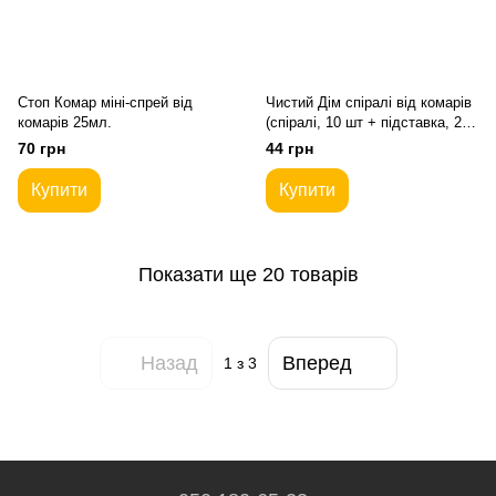
Стоп Комар міні-спрей від
Чистий Дім спіралі від комарів
комарів 25мл.
(спіралі, 10 шт + підставка, 2
шт)
70 грн
44 грн
Купити
Купити
Показати ще 20 товарів
Назад
Вперед
1
з 3