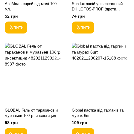
AntiМоль спрей від молі 100
Sun lux засіб універсальний
мл.
DIHLOFOS-PROF (проти
літаючих та повзаючих комах)
52 грн
74 грн
400мл.
Купити
Купити
GLOBAL Гель от тараканов и
Global пастка від тарганів та
муравьев 100гр. инсектицид
мурах 6шт.
98 грн
109 грн
Купити
Купити