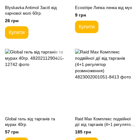
Blyskavka Antimol Засіб від
Ecostripe Липка ленка від мух
харчової молі 60гр.
9 грн
26 грн
Купити
Купити
Globаl гель від тарганів та
Raid Max Комплекс подвійної
мурах 40гр.
дії від тарганів (4+1 регулятор
розмноження)
57 грн
185 грн