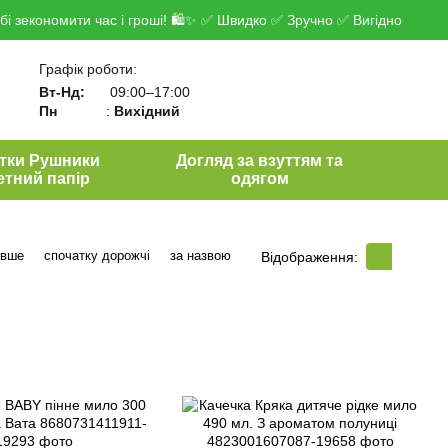
і зекономити час і гроші! 🛍✨ ✅ Швидко ✅ Зручно ✅ Вигідно
Графік роботи:
Вт-Нд:
09:00–17:00
Пн
:
Вихідний
тки Рушники
Догляд за взуттям та
етний папір
одягом
евше
спочатку дорожчі
за назвою
Відображення: