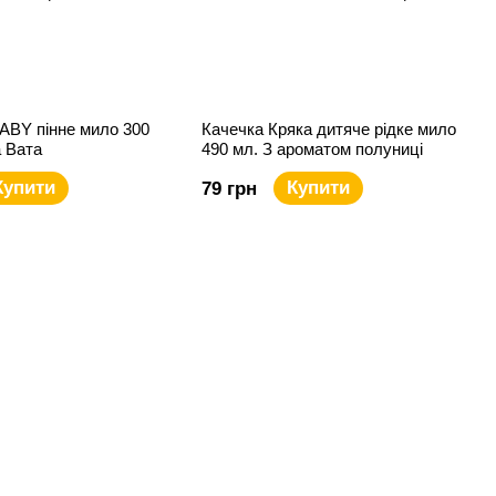
BY пінне мило 300
Качечка Кряка дитяче рідке мило
 Вата
490 мл. З ароматом полуниці
Купити
Купити
79 грн