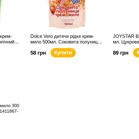
 крем-
Dolce Vero дитяче рідке крем-
JOYSTAR BA
опічний
мило 500мл. Соковита полуниця
мл. Цукрова
дой-пак
Купити
58 грн
89 грн