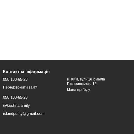
Контактна інформація
050 180-65-23
м. Київ, вулиця Ісмаїла
Гаспринського 15
Передзвонити вам?
Мапа проїзду
050 180-65-23
@kostinafamily
islandpurity@gmail.com