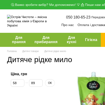
Перейти до основного контенту
🤔 Важко зробити вибір? Ми допоможемо! 💡 📩 Пиши нам аб
050 180-65-23
Передзво
Про нас
Оплата і доставк
Угода користувача
Дого
Для
Для
Для
Гігієна
прання
прибирання
кухні
Головна
Дитячі товари
Дитяче рідке мило
Дитяче рідке мило
Ціна, грн
Від Ціна, грн
До Ціна, грн
ОК