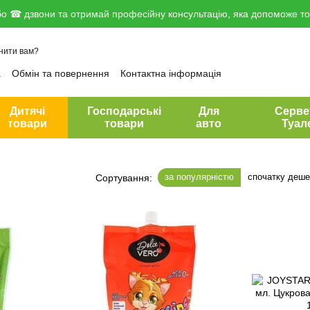
о ☎ дзвони та отримай професійну консультацію, яка допоможе тоб
нити вам?
а
Обмін та повернення
Контактна інформація
вір публічної оферти
Дитячі
Господарські
Для
Серве
товари
товари
авто
Туал
за популярністю
спочатку деш
Сортування: