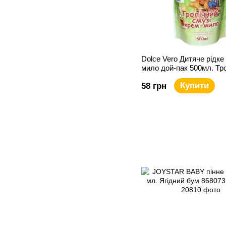
Dolce Vero Дитяче рідке
мило дой-пак 500мл. Тр
смузі
Купити
58 грн