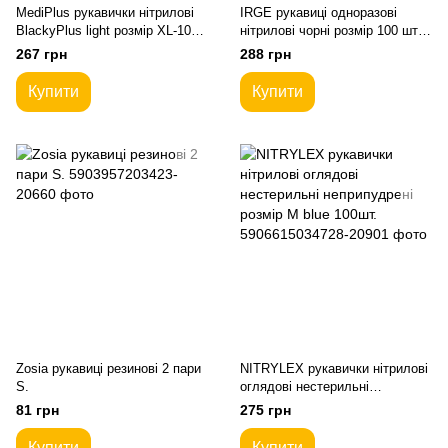
MediPlus рукавички нітрилові
IRGE рукавиці одноразові
BlackyPlus light розмір XL-10
нітрилові чорні розмір 100 шт.
Чорні 100 шт.
M
267 грн
288 грн
Купити
Купити
Zosia рукавиці резинові 2 пари
NITRYLEX рукавички нітрилові
S.
оглядові нестерильні
неприпудрені розмір M blue
81 грн
275 грн
100шт.
Купити
Купити