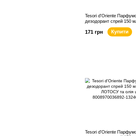
Tesori d'Oriente Парфум
дезодорант спрей 150 м
МУСКУС
Купити
171 грн
Tesori d'Oriente Парфум