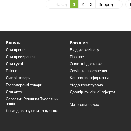
Назад
1
2
3
Вперед
Каталог
Клієнтам
Для прання
Вхід до кабінету
Для прибирання
Про нас
Для кухні
Оплата і доставка
Гігієна
Обмін та повернення
Дитячі товари
Контактна інформація
Господарські товари
Угода користувача
Для авто
Договір публічної оферти
Серветки Рушники Туалетний
папір
Ми в соцмережах
Догляд за взуттям та одягом