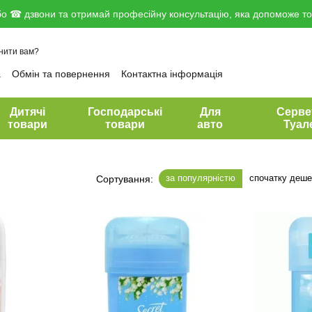
о ☎ дзвони та отримай професійну консультацію, яка допоможе тоб
нити вам?
а
Обмін та повернення
Контактна інформація
вір публічної оферти
Дитячі
Господарські
Для
Серве
товари
товари
авто
Туал
за популярністю
спочатку деш
Сортування: