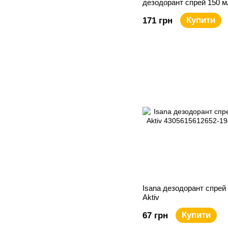
дезодорант спрей 150 м
ЛОТОСУ та олія ши
Купити
171 грн
Isana дезодорант спрей
Aktiv
Купити
67 грн