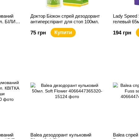
ований
Доктор Біокон спрей дезодорант
Lady Speed 
л. БІЛИЙ
антиперспірант для стоп 100мл.
гелевый 65м
Freshness
Купити
75 грн
194 грн
ований
Balea дезодорант кульковий
Balea спрей 