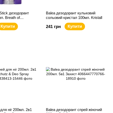
Stick дезодорант
Balea дезодорант кульковий
л. Breath of
сольовий кристал 100мл. Kristall
Купити
Купити
241 грн
для ніг 200мл. 2в1
Balea дезодорант спрей жіночий