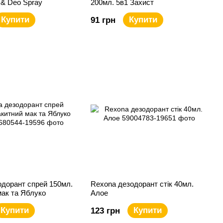
 & Deo Spray
200мл. 5в1 Захист
Купити
Купити
91 грн
одорант спрей 150мл.
Rexona дезодорант стік 40мл.
мак та Яблуко
Алое
Купити
Купити
123 грн