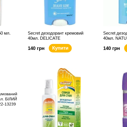
50 мл.
Secret дезодорант кремовий
Secret дезо
40мл. DELICATE
40мл. NAT
Купити
140 грн
140 грн