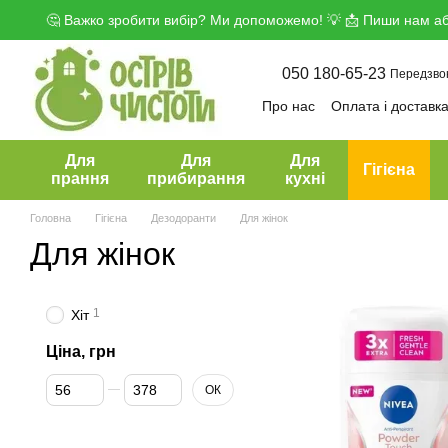
Перейти до основного контенту
🤔 Важко зробити вибір? Ми допоможемо! 💡 📩 Пиши нам аб
050 180-65-23
Передзво
Про нас
Оплата і доставк
Угода користувача
Дого
Для
Для
Для
Гігієна
прання
прибирання
кухні
Головна
Гігієна
Дезодоранти
Для жінок
Для жінок
1
Хіт
Ціна, грн
Від Ціна, грн
До Ціна, грн
ОК