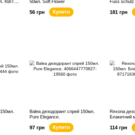
л. КВІТКА
50мл. Soft Flower
Fuss schutz
Купити
56 грн
181 грн
 150мл.
Balea дезодорант спрей 150мл.
Rexona дез
Pure Elegance.
Блакитний 
Купити
97 грн
114 грн