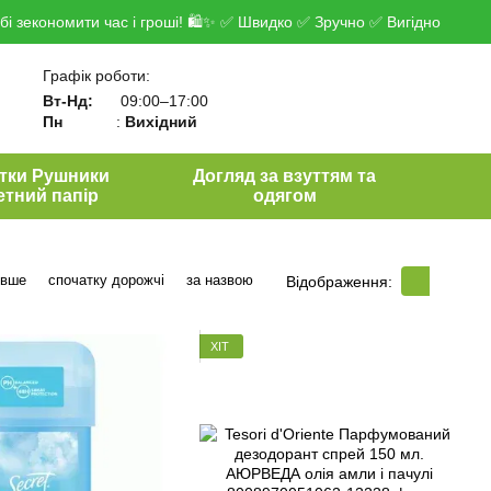
і зекономити час і гроші! 🛍✨ ✅ Швидко ✅ Зручно ✅ Вигідно
Графік роботи:
Вт-Нд:
09:00–17:00
Пн
:
Вихідний
тки Рушники
Догляд за взуттям та
етний папір
одягом
евше
спочатку дорожчі
за назвою
Відображення:
ХІТ