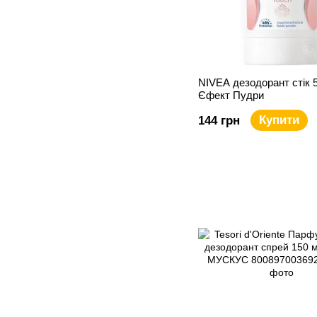
NIVEA дезодорант стік 
Єфект Пудри
Купити
144 грн