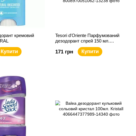
дорант кремовий
Tesori d'Oriente Парфумований
URAL
дезодорант спрей 150 мл.
АЮРВЕДА олія амли і пачулі
Купити
Купити
171 грн