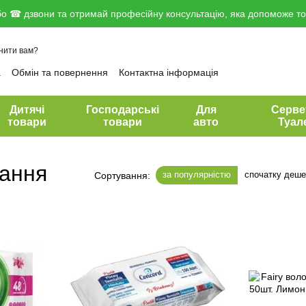
о ☎ дзвони та отримай професійну консультацію, яка допоможе тоб
нити вам?
а
Обмін та повернення
Контактна інформація
вір публічної оферти
Дитячі
Господарські
Для
Серве
товари
товари
авто
Туал
рання
за популярністю
спочатку деш
Сортування: