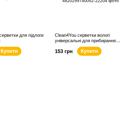
 серветки для підлоги
Clean4You серветки вологі
н
універсальні для прибирання
100шт. З екстрактом лайму
Купити
Купити
153 грн