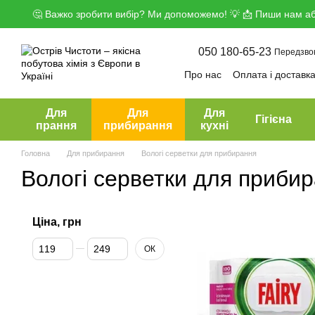
Перейти до основного контенту
🤔 Важко зробити вибір? Ми допоможемо! 💡 📩 Пиши нам аб
050 180-65-23
Передзво
Про нас
Оплата і доставк
Угода користувача
Дого
Для
Для
Для
Гігієна
прання
прибирання
кухні
Головна
Для прибирання
Вологі серветки для прибирання
Вологі серветки для приби
Ціна, грн
Від Ціна, грн
До Ціна, грн
ОК