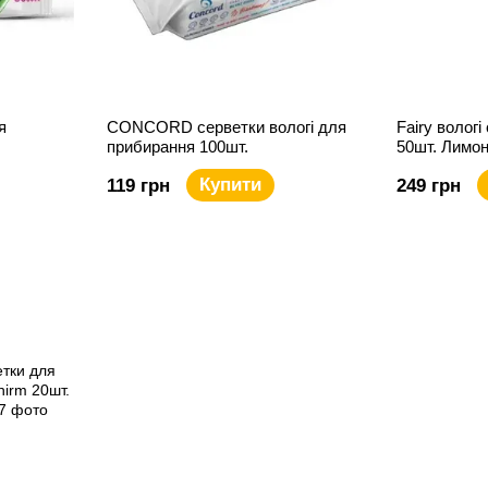
я
CONCORD серветки вологі для
Fairy вологі
прибирання 100шт.
50шт. Лимо
Купити
119 грн
249 грн