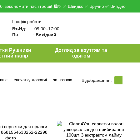
і зекономити час і гроші! 🛍✨ ✅ Швидко ✅ Зручно ✅ Вигідно
Графік роботи:
Вт-Нд:
09:00–17:00
Пн
:
Вихідний
тки Рушники
Догляд за взуттям та
етний папір
одягом
евше
спочатку дорожчі
за назвою
Відображення: