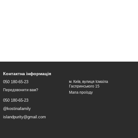
Контактна інформація
050 180-65-23
м. Київ, вулиця Ісмаїла
Гаспринського 15
Передзвонити вам?
Мапа проїзду
050 180-65-23
@kostinafamily
islandpurity@gmail.com