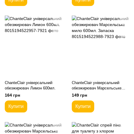
ChanteClair універсальний
ChanteClair універсальний
обезжирювач Лимон 600мл.
обезжирювач Марсельське
мило 600мл. Запаска
164 грн
149 грн
Купити
Купити