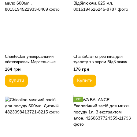
ChanteClair універсальний
ChanteClair спрей піна для
обезжирювач Марсельське
туалету з хлором Відбілююча
мило 600мл..
625 мл.
164 грн
176 грн
Купити
Купити
ХІТ