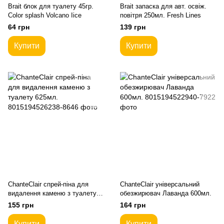
Brait блок для туалету 45гр.
Brait запаска для авт. освіж.
Color splash Volcano Iice
повітря 250мл. Fresh Lines
64 грн
139 грн
Купити
Купити
ChanteClair спрей-піна для
ChanteClair універсальний
видалення каменю з туалету
обезжирювач Лаванда 600мл.
625мл.
155 грн
164 грн
Купити
Купити