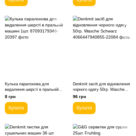
Кулька паралонова для
Denkmit засіб для відновлення
видалення шерсті в пральній
чорного одягу 50гр. Wasche
машині 1шт.
Schwarz
8 грн
96 грн
Купити
Купити