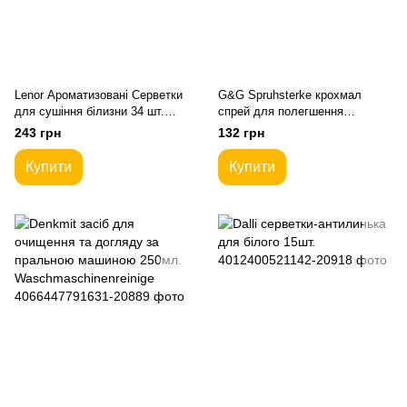
Lenor Ароматизовані Серветки
G&G Spruhsterke крохмал
для сушіння білизни 34 шт.
спрей для полегшення
Aprilfris
прасування Edeka 500мл.
243 грн
132 грн
Купити
Купити