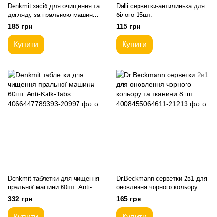
Denkmit засіб для очищення та
Dalli серветки-антилинька для
догляду за пральною машиною
білого 15шт.
250мл. Waschmaschinenreinige
185 грн
115 грн
Купити
Купити
Denkmit таблетки для чищення
Dr.Beckmann серветки 2в1 для
пральної машини 60шт. Anti-
оновлення чорного кольору та
Kalk-Tabs
тканини 8 шт.
332 грн
165 грн
Купити
Купити