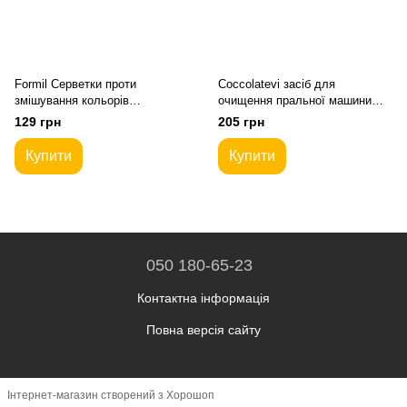
Formil Серветки проти
Coccolatevi засіб для
змішування кольорів
очищення пральної машини
Farbfangtucher 44шт.
Cura Lavatrice L'Originale 2 дози
129 грн
205 грн
350 мл.
Купити
Купити
050 180-65-23
Контактна інформація
Повна версія сайту
Інтернет-магазин створений з Хорошоп