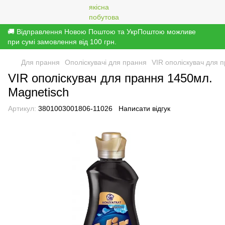
🚚 Відправлення Новою Поштою та УкрПоштою можливе
при сумі замовлення від 100 грн.
Для прання
Ополіскувачі для прання
VIR ополіскувач для 
VIR ополіскувач для прання 1450мл.
Magnetisch
Артикул:
3801003001806-11026
Написати відгук