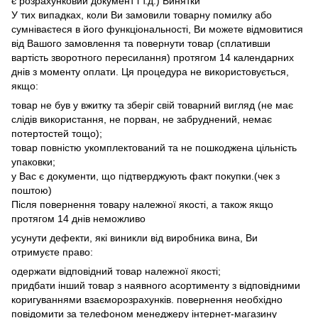
є розрахунковий документ і т.д.) Винятки
У тих випадках, коли Ви замовили товарну помилку або
сумніваєтеся в його функціональності, Ви можете відмовитися
від Вашого замовлення та повернути товар (сплативши
вартість зворотного пересилання) протягом 14 календарних
днів з моменту оплати. Ця процедура не використовується,
якщо:
товар не був у вжитку та зберіг свій товарний вигляд (не має
слідів використання, не порван, не забруднений, немає
потертостей тощо);
товар повністю укомплектований та не пошкоджена цільність
упаковки;
у Вас є документи, що підтверджують факт покупки.(чек з
поштою)
Після повернення товару належної якості, а також якщо
протягом 14 днів неможливо
усунути дефекти, які виникли від виробника вина, Ви
отримуєте право:
одержати відповідний товар належної якості;
придбати інший товар з наявного асортименту з відповідними
коригуваннями взаєморозрахунків. повернення необхідно
повідомити за телефоном менеджеру інтернет-магазину