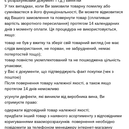
є розрахунковий документ і т.д.) Винятки
У тих випадках, коли Ви замовили товарну помилку або
сумніваєтеся в його функціональності, Ви можете відмовитися
від Вашого замовлення та повернути товар (сплативши
вартість зворотного пересилання) протягом 14 календарних
днів з моменту оплати. Ця процедура не використовується,
якщо:
товар не був у вжитку та зберіг свій товарний вигляд (не має
слідів використання, не порван, не забруднений, немає
потертостей тощо);
товар повністю укомплектований та не пошкоджена цільність
упаковки;
у Вас є документи, що підтверджують факт покупки.(чек з
поштою)
Після повернення товару належної якості, а також якщо
протягом 14 днів неможливо
усунути дефекти, які виникли від виробника вина, Ви
отримуєте право:
одержати відповідний товар належної якості;
придбати інший товар з наявного асортименту з відповідними
коригуваннями взаєморозрахунків. повернення необхідно
повідомити за телефоном менеджеру інтернет-магазину