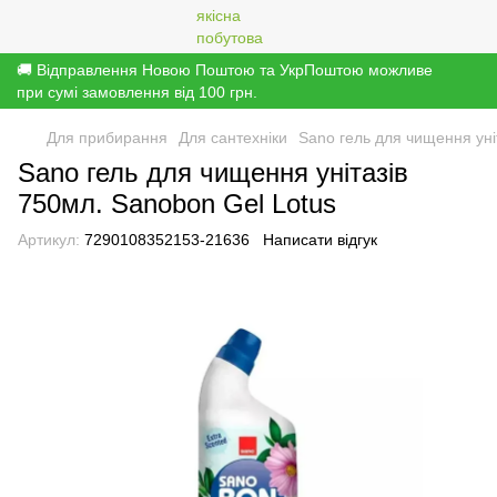
🚚 Відправлення Новою Поштою та УкрПоштою можливе
при сумі замовлення від 100 грн.
Для прибирання
Для сантехніки
Sano гель для чищення уні
Sano гель для чищення унітазів
750мл. Sanobon Gel Lotus
Артикул:
7290108352153-21636
Написати відгук