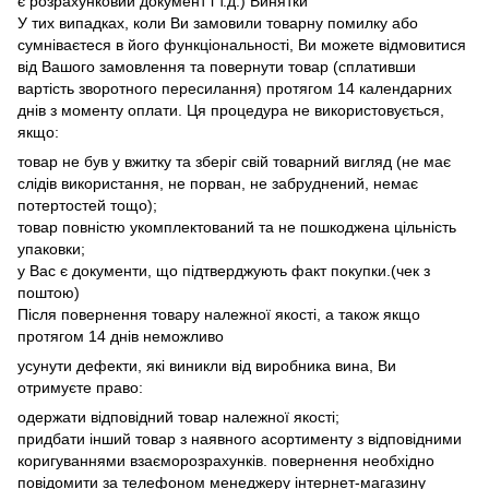
є розрахунковий документ і т.д.) Винятки
У тих випадках, коли Ви замовили товарну помилку або
сумніваєтеся в його функціональності, Ви можете відмовитися
від Вашого замовлення та повернути товар (сплативши
вартість зворотного пересилання) протягом 14 календарних
днів з моменту оплати. Ця процедура не використовується,
якщо:
товар не був у вжитку та зберіг свій товарний вигляд (не має
слідів використання, не порван, не забруднений, немає
потертостей тощо);
товар повністю укомплектований та не пошкоджена цільність
упаковки;
у Вас є документи, що підтверджують факт покупки.(чек з
поштою)
Після повернення товару належної якості, а також якщо
протягом 14 днів неможливо
усунути дефекти, які виникли від виробника вина, Ви
отримуєте право:
одержати відповідний товар належної якості;
придбати інший товар з наявного асортименту з відповідними
коригуваннями взаєморозрахунків. повернення необхідно
повідомити за телефоном менеджеру інтернет-магазину