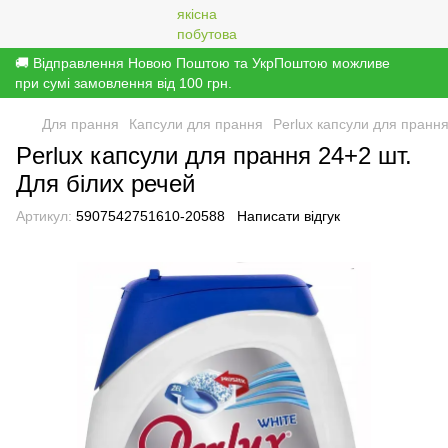
🚚 Відправлення Новою Поштою та УкрПоштою можливе
при сумі замовлення від 100 грн.
Для прання
Капсули для прання
Perlux капсули для прання
Perlux капсули для прання 24+2 шт.
Для білих речей
Артикул:
5907542751610-20588
Написати відгук