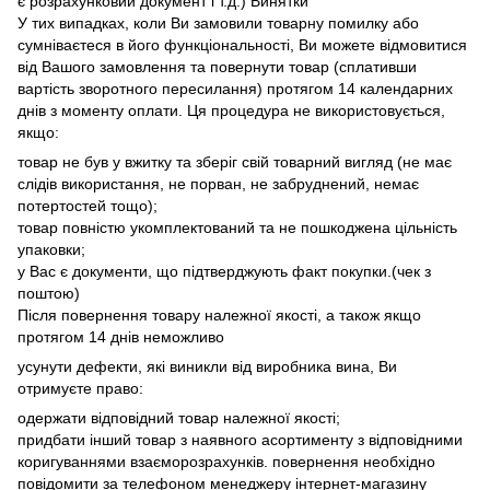
є розрахунковий документ і т.д.) Винятки
У тих випадках, коли Ви замовили товарну помилку або
сумніваєтеся в його функціональності, Ви можете відмовитися
від Вашого замовлення та повернути товар (сплативши
вартість зворотного пересилання) протягом 14 календарних
днів з моменту оплати. Ця процедура не використовується,
якщо:
товар не був у вжитку та зберіг свій товарний вигляд (не має
слідів використання, не порван, не забруднений, немає
потертостей тощо);
товар повністю укомплектований та не пошкоджена цільність
упаковки;
у Вас є документи, що підтверджують факт покупки.(чек з
поштою)
Після повернення товару належної якості, а також якщо
протягом 14 днів неможливо
усунути дефекти, які виникли від виробника вина, Ви
отримуєте право:
одержати відповідний товар належної якості;
придбати інший товар з наявного асортименту з відповідними
коригуваннями взаєморозрахунків. повернення необхідно
повідомити за телефоном менеджеру інтернет-магазину