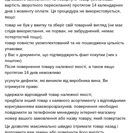
вартість зворотного пересилання) протягом 14 календарних
днів з моменту оплати. Ця процедура не використовується,
якщо:
товар не був у вжитку та зберіг свій товарний вигляд (не має
слідів використання, не порван, не забруднений, немає
потертостей тощо);
товар повністю укомплектований та не пошкоджена цільність
упаковки;
у Вас є документи, що підтверджують факт покупки.(чек з
поштою)
Після повернення товару належної якості, а також якщо
протягом 14 днів неможливо
усунути дефекти, які виникли від виробника вина, Ви
отримуєте право:
одержати відповідний товар належної якості;
придбати інший товар з наявного асортименту з відповідними
коригуваннями взаєморозрахунків. повернення необхідно
повідомити за телефоном менеджеру інтернет-магазину
номер вашого замовлення або назву товару, який повертаєте.
Це дозволяє максимально швидко отримати товар назад і
відправити вам заміну або повернути його вартість