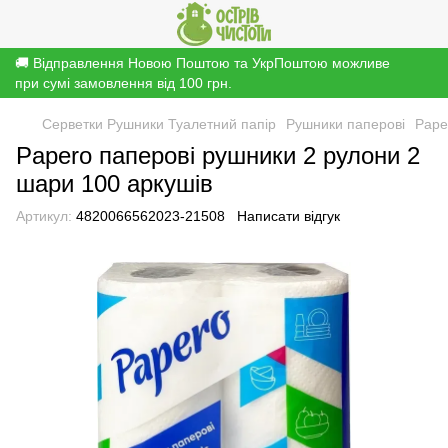
🚚 Відправлення Новою Поштою та УкрПоштою можливе
при сумі замовлення від 100 грн.
Серветки Рушники Туалетний папір
Рушники паперові
Pape
Papero паперові рушники 2 рулони 2
шари 100 аркушів
Артикул:
4820066562023-21508
Написати відгук