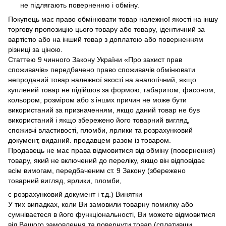
не підлягають поверненню і обміну.
Покупець має право обмінювати товар належної якості на іншу
торгову пропозицію цього товару або товару, ідентичний за
вартістю або на інший товар з доплатою або поверненням
різниці за ціною.
Статтею 9 чинного Закону України «Про захист прав
споживачів» передбачено право споживачів обмінювати
непроданий товар належної якості на аналогічний, якщо
куплений товар не підійшов за формою, габаритом, фасоном,
кольором, розміром або з інших причин не може бути
використаний за призначенням, якщо даний товар не був
використаний і якщо збережено його товарний вигляд,
споживчі властивості, пломби, ярлики та розрахунковий
документ, виданий. продавцем разом із товаром.
Продавець не має права відмовитися від обміну (повернення)
товару, який не включений до переліку, якщо він відповідає
всім вимогам, передбаченим ст. 9 Закону (збережено
товарний вигляд, ярлики, пломби,
є розрахунковий документ і т.д.) Винятки
У тих випадках, коли Ви замовили товарну помилку або
сумніваєтеся в його функціональності, Ви можете відмовитися
від Вашого замовлення та повернути товар (сплативши