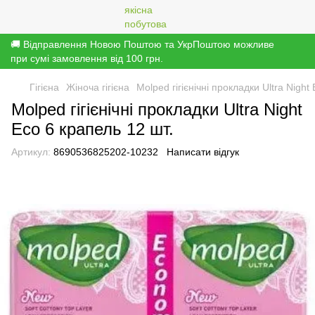
🚚 Відправлення Новою Поштою та УкрПоштою можливе
при сумі замовлення від 100 грн.
Гігієна
Жіноча гігієна
Molped гігієнічні прокладки Ultra Night
Molped гігієнічні прокладки Ultra Night
Eco 6 крапель 12 шт.
Артикул:
8690536825202-10232
Написати відгук