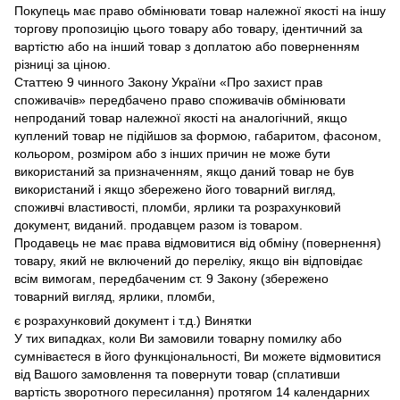
Покупець має право обмінювати товар належної якості на іншу
торгову пропозицію цього товару або товару, ідентичний за
вартістю або на інший товар з доплатою або поверненням
різниці за ціною.
Статтею 9 чинного Закону України «Про захист прав
споживачів» передбачено право споживачів обмінювати
непроданий товар належної якості на аналогічний, якщо
куплений товар не підійшов за формою, габаритом, фасоном,
кольором, розміром або з інших причин не може бути
використаний за призначенням, якщо даний товар не був
використаний і якщо збережено його товарний вигляд,
споживчі властивості, пломби, ярлики та розрахунковий
документ, виданий. продавцем разом із товаром.
Продавець не має права відмовитися від обміну (повернення)
товару, який не включений до переліку, якщо він відповідає
всім вимогам, передбаченим ст. 9 Закону (збережено
товарний вигляд, ярлики, пломби,
є розрахунковий документ і т.д.) Винятки
У тих випадках, коли Ви замовили товарну помилку або
сумніваєтеся в його функціональності, Ви можете відмовитися
від Вашого замовлення та повернути товар (сплативши
вартість зворотного пересилання) протягом 14 календарних