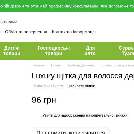
о ☎ дзвони та отримай професійну консультацію, яка допоможе тоб
нити вам?
а
Обмін та повернення
Контактна інформація
вір публічної оферти
Дитячі
Господарські
Для
Серве
товари
товари
авто
Туал
Головна
Гігієна
Гребінці Дзеркала
Luxury щітка для вол
Luxury щітка для волосся де
Немає в наявності
Написати відгук
96 грн
Увійти
для відображення накопичувальної знижки
%
Повідомити, коли з'явиться