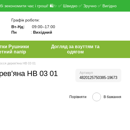
і зекономити час і гроші! 🛍✨ ✅ Швидко ✅ Зручно ✅ Вигідно
Графік роботи:
Вт-Нд:
09:00–17:00
Пн
:
Вихідний
тки Рушники
Догляд за взуттям та
етний папір
одягом
осся дерев'яна HB 03 01
рев'яна HB 03 01
Артикул
4820125750385-19673
Порівняти
В бажання