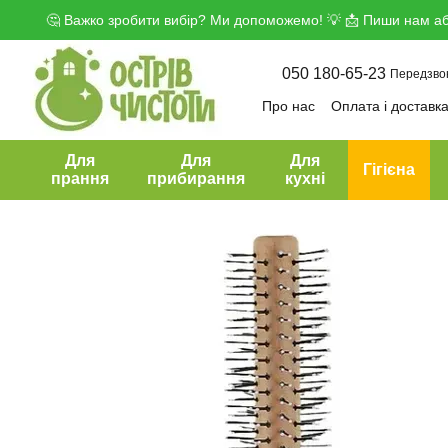
Перейти до основного контенту
🤔 Важко зробити вибір? Ми допоможемо! 💡 📩 Пиши нам аб
050 180-65-23
Передзво
Про нас
Оплата і доставк
Угода користувача
Дого
Для
Для
Для
Гігієна
прання
прибирання
кухні