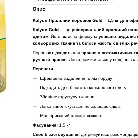
Опис
Kalyon Пральний порошок Gold – 1,5 кг для еф
Kalyon Gold
— це
універсальний пральний пор
одягом
. Його активна формула
успішно видаляє 
кольорових тканин
та
білосніжність світлих ре
Порошок підходить для
прання в автоматичних т
ручного прання
. Легко розчиняється у воді, не зал
Переваги:
Ефективне видалення плям і бруду
Підходить для білого та кольорового одягу
Зберігає структуру тканини
Легко виполіскується, не залишає слідів
Має приємний аромат свіжості
Фасування:
1,5 кг
Спосіб застосування:
дотримуйтесь рекомендацій н