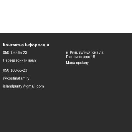
Контактна інформація
050 180-65-23
м. Київ, вулиця Ісмаїла
Гаспринського 15
Передзвонити вам?
Мапа проїзду
050 180-65-23
@kostinafamily
islandpurity@gmail.com