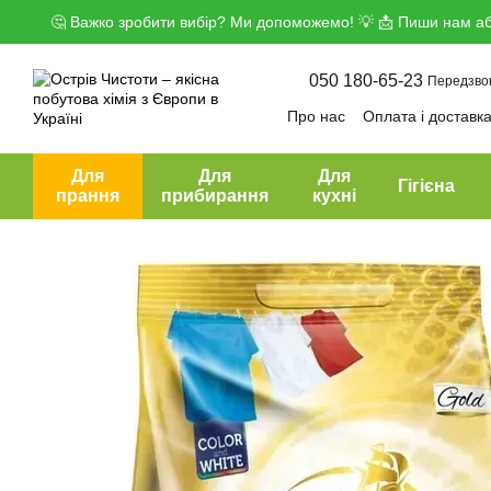
Перейти до основного контенту
🤔 Важко зробити вибір? Ми допоможемо! 💡 📩 Пиши нам аб
050 180-65-23
Передзво
Про нас
Оплата і доставк
Угода користувача
Дого
Для
Для
Для
Гігієна
прання
прибирання
кухні