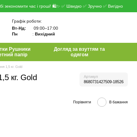
і зекономити час і гроші! 🛍✨ ✅ Швидко ✅ Зручно ✅ Вигідно
Графік роботи:
Вт-Нд:
09:00–17:00
Пн
:
Вихідний
тки Рушники
Догляд за взуттям та
етний папір
одягом
я 1,5 кг. Gold
5 кг. Gold
Артикул
8680731427509-18526
Порівняти
В бажання