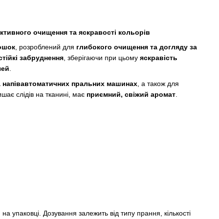
ективного очищення та яскравості кольорів
ошок
, розроблений для
глибокого очищення та догляду за
стійкі забруднення
, зберігаючи при цьому
яскравість
чей
.
а напівавтоматичних пральних машинах
, а також для
ишає слідів на тканині, має
приємний, свіжий аромат
.
а упаковці. Дозування залежить від типу прання, кількості