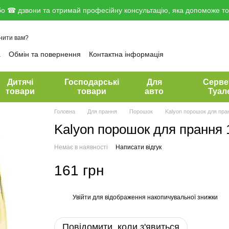
о ☎ дзвони та отримай професійну консультацію, яка допоможе тоб
нити вам?
а
Обмін та повернення
Контактна інформація
вір публічної оферти
Дитячі
Господарські
Для
Серве
товари
товари
авто
Туал
Головна
Для прання
Порошок
Kalyon порошок для пранн
Kalyon порошок для прання 1,
Немає в наявності
Написати відгук
161 грн
Увійти
для відображення накопичувальної знижки
%
Повідомити, коли з'явиться