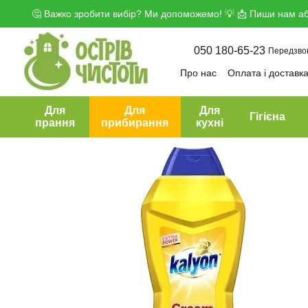
Перейти до основного контенту
🤔 Важко зробити вибір? Ми допоможемо! 💡 📩 Пиши нам аб
050 180-65-23
Передзво
Про нас
Оплата і доставк
Угода користувача
Дого
Для
Для
Для
Гігієна
прання
прибирання
кухні