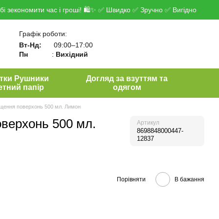
і зекономити час і гроші! 🛍✨ ✅ Швидко ✅ Зручно ✅ Вигідно
Графік роботи:
Вт-Нд:
09:00–17:00
Пн
:
Вихідний
тки Рушники
Догляд за взуттям та
етний папір
одягом
ищення поверхонь 500 мл. Лимон
верхонь 500 мл.
Артикул
8698848000447-
12837
Порівняти
В бажання