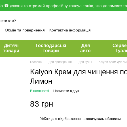
о ☎ дзвони та отримай професійну консультацію, яка допоможе тоб
нити вам?
а
Обмін та повернення
Контактна інформація
вір публічної оферти
Дитячі
Господарські
Для
Серве
товари
товари
авто
Туал
Головна
Для прибирання
Для кухні
Kalyon Крем для ч
Kalyon Крем для чищення по
Лимон
В наявності
Написати відгук
83 грн
Увійти
для відображення накопичувальної знижки
%