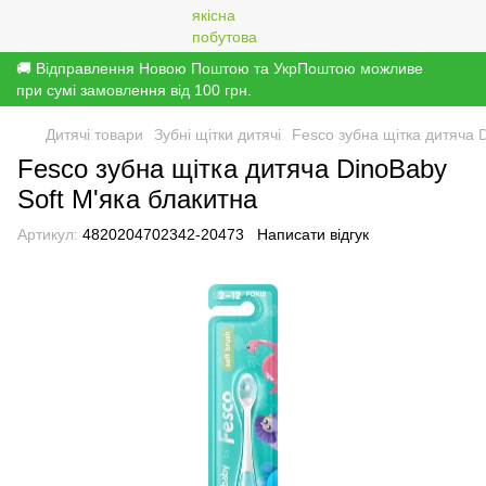
🚚 Відправлення Новою Поштою та УкрПоштою можливе
при сумі замовлення від 100 грн.
Дитячі товари
Зубні щітки дитячі
Fesco зубна щітка дитяча 
Fesco зубна щітка дитяча DinoBaby
Soft М'яка блакитна
Артикул:
4820204702342-20473
Написати відгук