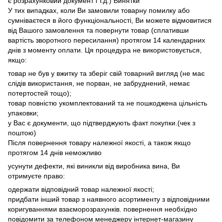
є розрахунковий документ і т.д.) Винятки
У тих випадках, коли Ви замовили товарну помилку або
сумніваєтеся в його функціональності, Ви можете відмовитися
від Вашого замовлення та повернути товар (сплативши
вартість зворотного пересилання) протягом 14 календарних
днів з моменту оплати. Ця процедура не використовується,
якщо:
товар не був у вжитку та зберіг свій товарний вигляд (не має
слідів використання, не порван, не забруднений, немає
потертостей тощо);
товар повністю укомплектований та не пошкоджена цільність
упаковки;
у Вас є документи, що підтверджують факт покупки.(чек з
поштою)
Після повернення товару належної якості, а також якщо
протягом 14 днів неможливо
усунути дефекти, які виникли від виробника вина, Ви
отримуєте право:
одержати відповідний товар належної якості;
придбати інший товар з наявного асортименту з відповідними
коригуваннями взаєморозрахунків. повернення необхідно
повідомити за телефоном менеджеру інтернет-магазину