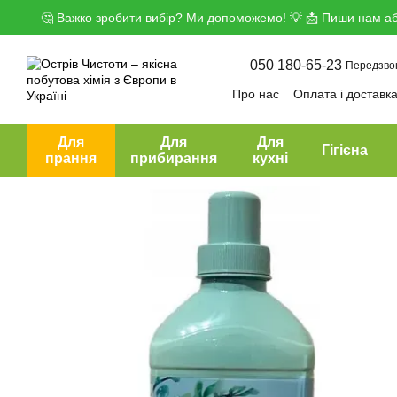
Перейти до основного контенту
🤔 Важко зробити вибір? Ми допоможемо! 💡 📩 Пиши нам аб
050 180-65-23
Передзво
Про нас
Оплата і доставк
Угода користувача
Дого
Для
Для
Для
Гігієна
прання
прибирання
кухні