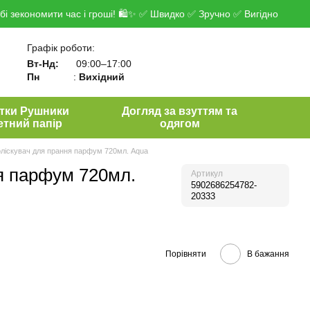
і зекономити час і гроші! 🛍✨ ✅ Швидко ✅ Зручно ✅ Вигідно
Графік роботи:
Вт-Нд:
09:00–17:00
Пн
:
Вихідний
тки Рушники
Догляд за взуттям та
етний папір
одягом
ліскувач для прання парфум 720мл. Aqua
я парфум 720мл.
Артикул
5902686254782-
20333
Порівняти
В бажання