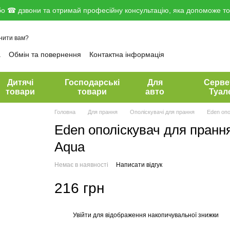
о ☎ дзвони та отримай професійну консультацію, яка допоможе тоб
нити вам?
а
Обмін та повернення
Контактна інформація
вір публічної оферти
Дитячі
Господарські
Для
Серве
товари
товари
авто
Туал
Головна
Для прання
Ополіскувачі для прання
Eden опо
Eden ополіскувач для пранн
Aqua
Немає в наявності
Написати відгук
216 грн
Увійти
для відображення накопичувальної знижки
%