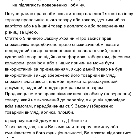
не підлягають поверненню і обміну.
Покупець має право обмінювати товар належної якості на іншу
торгову пропозицію цього товару або товару, ідентичний за
вартістю або на інший товар з доплатою або поверненням
різниці за ціною.
Статтею 9 чинного Закону України «Про захист прав
споживачів» передбачено право споживачів обмінювати
непроданий товар належної якості на аналогічний, якщо
куплений товар не підійшов за формою, габаритом, фасоном,
кольором, розміром або з інших причин не може бути
використаний за призначенням, якщо даний товар не був
використаний і якщо збережено його товарний вигляд,
споживчі властивості, пломби, ярлики та розрахунковий
документ, виданий. продавцем разом із товаром.
Продавець не має права відмовитися від обміну (повернення)
товару, який не включений до переліку, якщо він відповідає
всім вимогам, передбаченим ст. 9 Закону (збережено
товарний вигляд, ярлики, пломби,
є розрахунковий документ і т.д.) Винятки
У тих випадках, коли Ви замовили товарну помилку або
сумніваєтеся в його функціональності, Ви можете відмовитися