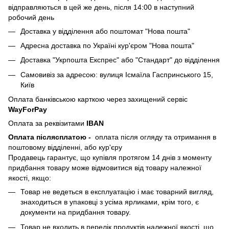
відправляються в цей же день, після 14:00 в наступний
робочий день
Доставка у відділення або поштомат "Нова пошта"
Адресна доставка по Україні кур'єром "Нова пошта"
Доставка "Укрпошта Експрес" або "Стандарт" до відділення
Самовивіз за адресою: вулиця Ісмаїла Гаспринського 15,
Київ
Оплата банківською карткою через захищений сервіс
WayForPay
Оплата за реквізитами
IBAN
Оплата післясплатою
-
оплата після огляду та отримання в
поштовому відділенні, або кур'єру
Продавець гарантує, що купівля протягом 14 днів з моменту
придбання товару може відмовитися від товару належної
якості, якщо:
Товар не ведеться в експлуатацію і має товарний вигляд,
знаходиться в упаковці з усіма ярликами, крім того, є
документи на придбання товару.
Товар не входить в перелік продуктів належної якості, що