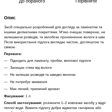
До обраного
Порівняти
Опис
Засіб спеціально розроблений для догляду за ламінатом та
іншими делікатними покриттями. М’яко очищає поверхню, не
залишаючи розводів, та запобігає проникненню вологи в шви.
Після використання підлога виглядає чистою, доглянутою та
свіжою.
Переваги:
Підходить для ламінату, пробки, вінілової підлоги
Захищає стики від вологи
Не залишає розводів та швидко висихає
Не потребує змивання
Має легкий, приємний аромат
Фасування:
1 л
Спосіб застосування:
розчинити 1–2 ковпачки засобу у відрі
теплої води. Вимити підлогу добре віджатою ганчіркою або