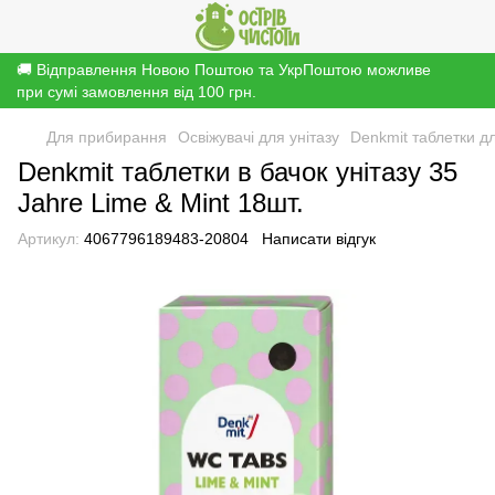
🚚 Відправлення Новою Поштою та УкрПоштою можливе
при сумі замовлення від 100 грн.
Для прибирання
Освіжувачі для унітазу
Denkmit таблетки дл
Denkmit таблетки в бачок унітазу 35
Jahre Lime & Mint 18шт.
Артикул:
4067796189483-20804
Написати відгук