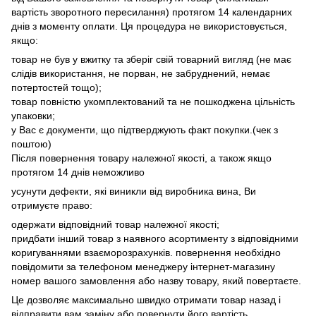
вартість зворотного пересилання) протягом 14 календарних
днів з моменту оплати. Ця процедура не використовується,
якщо:
товар не був у вжитку та зберіг свій товарний вигляд (не має
слідів використання, не порван, не забруднений, немає
потертостей тощо);
товар повністю укомплектований та не пошкоджена цільність
упаковки;
у Вас є документи, що підтверджують факт покупки.(чек з
поштою)
Після повернення товару належної якості, а також якщо
протягом 14 днів неможливо
усунути дефекти, які виникли від виробника вина, Ви
отримуєте право:
одержати відповідний товар належної якості;
придбати інший товар з наявного асортименту з відповідними
коригуваннями взаєморозрахунків. повернення необхідно
повідомити за телефоном менеджеру інтернет-магазину
номер вашого замовлення або назву товару, який повертаєте.
Це дозволяє максимально швидко отримати товар назад і
відправити вам заміну або повернути його вартість