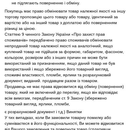
не підлягають поверненню і обміну.
Покупець має право обмінювати товар належної якості на іншу
торгову пропозицію цього товару або товару, ідентичний за
вартістю або на інший товар з доплатою або поверненням
різниці за ціною.
Статтею 9 чинного Закону України «Про захист прав
споживачів» передбачено право споживачів обмінювати
непроданий товар належної якості на аналогічний, якщо
куплений товар не підійшов за формою, габаритом, фасоном,
кольором, розміром або з інших причин не може бути
використаний за призначенням, якщо даний товар не був
використаний і якщо збережено його товарний вигляд,
споживчі властивості, пломби, ярлики та розрахунковий
документ, виданий. продавцем разом із товаром.
Продавець не має права відмовитися від обміну (повернення)
товару, який не включений до переліку, якщо він відповідає
всім вимогам, передбаченим ст. 9 Закону (збережено
товарний вигляд, ярлики, пломби,
є розрахунковий документ і т.д.) Винятки
У тих випадках, коли Ви замовили товарну помилку або
сумніваєтеся в його функціональності, Ви можете відмовитися
від Вашого замовлення та повернути товар (сплативши