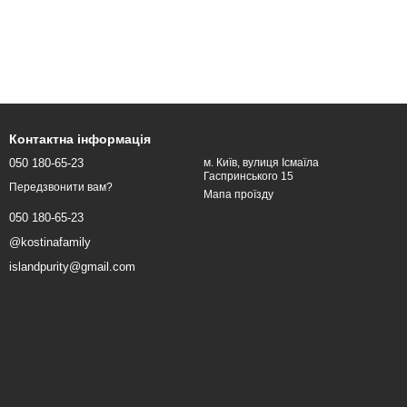
Контактна інформація
050 180-65-23
м. Київ, вулиця Ісмаїла
Гаспринського 15
Передзвонити вам?
Мапа проїзду
050 180-65-23
@kostinafamily
islandpurity@gmail.com