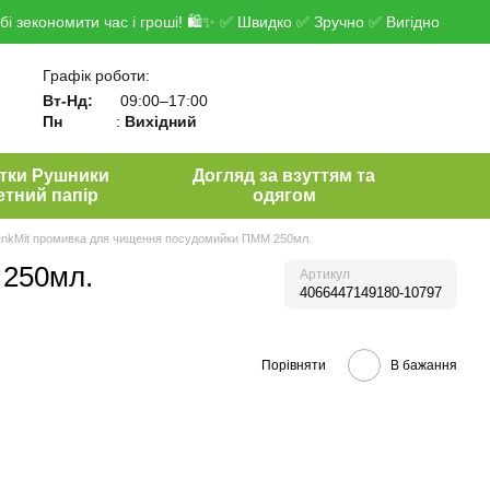
і зекономити час і гроші! 🛍✨ ✅ Швидко ✅ Зручно ✅ Вигідно
Графік роботи:
Вт-Нд:
09:00–17:00
Пн
:
Вихідний
тки Рушники
Догляд за взуттям та
етний папір
одягом
nkMit промивка для чищення посудомийки ПММ 250мл.
 250мл.
Артикул
4066447149180-10797
Порівняти
В бажання