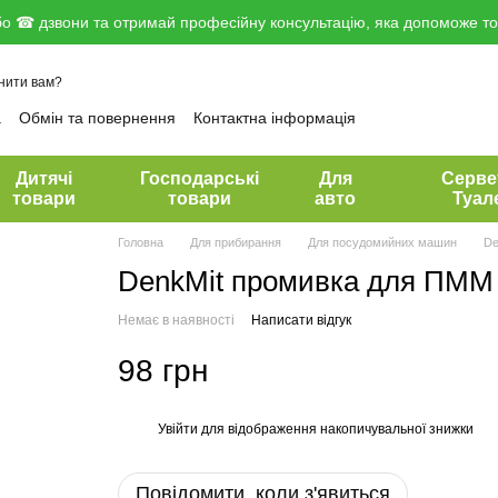
о ☎ дзвони та отримай професійну консультацію, яка допоможе тоб
нити вам?
а
Обмін та повернення
Контактна інформація
вір публічної оферти
Дитячі
Господарські
Для
Серве
товари
товари
авто
Туал
Головна
Для прибирання
Для посудомийних машин
De
DenkMit промивка для ПММ
Немає в наявності
Написати відгук
98 грн
Увійти
для відображення накопичувальної знижки
%
Повідомити, коли з'явиться