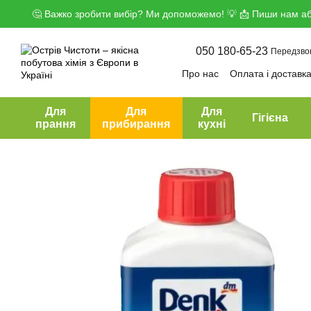
Перейти до основного контенту
🤔 Важко зробити вибір? Ми допоможемо! 💡 📩 Пиши нам аб
050 180-65-23
Передзво
Про нас
Оплата і доставк
Угода користувача
Дого
Для
Для
Для
Гігієна
прання
прибирання
кухні