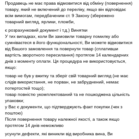
Продавець не має права відмовитися від обміну (повернення)
товару, який не включений до переліку, якщо він відповідає
всім вимогам, передбаченим ст. 9 Закону (збережено
товарний вигляд, ярлики, пломби,
є розрахунковий документ і т.д.) Винятки
У тих випадках, коли Ви замовили товарну помилку або
сумніваєтеся в його функціональності, Ви можете відмовитися
від Вашого замовлення та повернути товар (сплативши
вартість зворотного пересилання) протягом 14 календарних
днів з моменту оплати. Ця процедура не використовується,
якщо:
товар не був у вжитку та зберіг свій товарний вигляд (не має
слідів використання, не порван, не забруднений, немає
потертостей тощо);
товар повністю укомплектований та не пошкоджена цільність
упаковки;
у Вас є документи, що підтверджують факт покупки.(чек з
поштою)
Після повернення товару належної якості, а також якщо
протягом 14 днів неможливо
усунути дефекти, які виникли від виробника вина, Ви