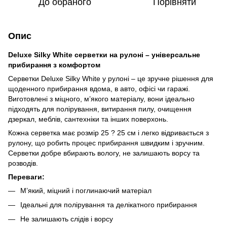
До обраного
Порівняти
Опис
Deluxe Silky White серветки на рулоні – універсальне
прибирання з комфортом
Серветки Deluxe Silky White у рулоні – це зручне рішення для
щоденного прибирання вдома, в авто, офісі чи гаражі.
Виготовлені з міцного, м’якого матеріалу, вони ідеально
підходять для полірування, витирання пилу, очищення
дзеркал, меблів, сантехніки та інших поверхонь.
Кожна серветка має розмір 25 ? 25 см і легко відривається з
рулону, що робить процес прибирання швидким і зручним.
Серветки добре вбирають вологу, не залишають ворсу та
розводів.
Переваги:
М’який, міцний і поглинаючий матеріал
Ідеальні для полірування та делікатного прибирання
Не залишають слідів і ворсу