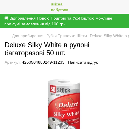
🚚 Відправлення Новою Поштою та УкрПоштою можливе
при сумі замовлення від 100 грн.
Для прибирання
Губки Тряпочки Щітки
Deluxe Silky White в 
Deluxe Silky White в рулоні
багаторазові 50 шт.
Артикул:
4260504880249-11233
Написати відгук