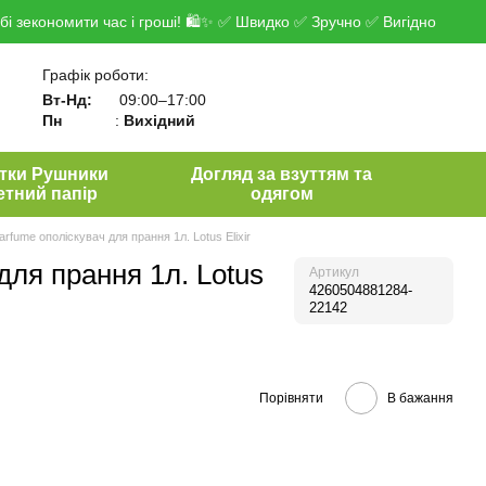
і зекономити час і гроші! 🛍✨ ✅ Швидко ✅ Зручно ✅ Вигідно
Графік роботи:
Вт-Нд:
09:00–17:00
Пн
:
Вихідний
тки Рушники
Догляд за взуттям та
етний папір
одягом
arfume ополіскувач для прання 1л. Lotus Elixir
для прання 1л. Lotus
Артикул
4260504881284-
22142
Порівняти
В бажання