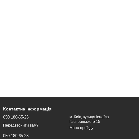
Контактна інформація
050 180-65-23
м. Київ, вулиця Ісмаїла
Гаспринського 15
Передзвонити вам?
Мапа проїзду
050 180-65-23