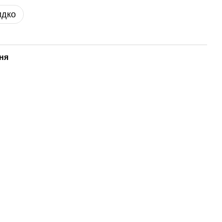
идко
ня