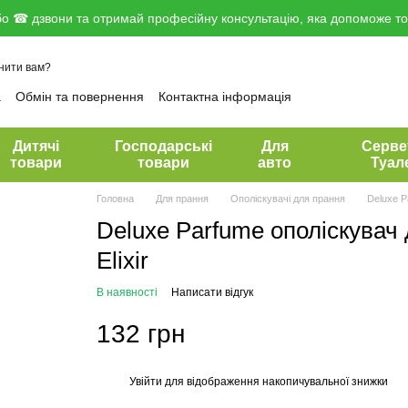
о ☎ дзвони та отримай професійну консультацію, яка допоможе тоб
нити вам?
а
Обмін та повернення
Контактна інформація
вір публічної оферти
Дитячі
Господарські
Для
Серве
товари
товари
авто
Туал
Головна
Для прання
Ополіскувачі для прання
Deluxe P
Deluxe Parfume ополіскувач 
Elixir
В наявності
Написати відгук
132 грн
Увійти
для відображення накопичувальної знижки
%