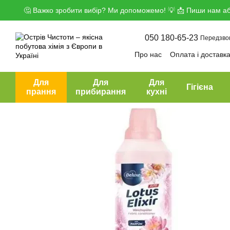
Перейти до основного контенту
🤔 Важко зробити вибір? Ми допоможемо! 💡 📩 Пиши нам аб
050 180-65-23
Передзво
Про нас
Оплата і доставк
Угода користувача
Дого
Для
Для
Для
Гігієна
прання
прибирання
кухні