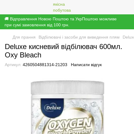
🚚 Відправлення Новою Поштою та УкрПоштою можливе
при сумі замовлення від 100 грн.
Для прання
Відбілювачі і засоби для виведення плям
Delux
Deluxe кисневий відбілювач 600мл.
Oxy Bleach
Артикул:
4260504881314-21203
Написати відгук