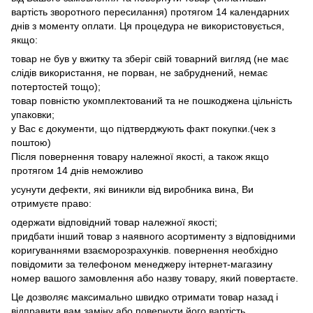
вартість зворотного пересилання) протягом 14 календарних
днів з моменту оплати. Ця процедура не використовується,
якщо:
товар не був у вжитку та зберіг свій товарний вигляд (не має
слідів використання, не порван, не забруднений, немає
потертостей тощо);
товар повністю укомплектований та не пошкоджена цільність
упаковки;
у Вас є документи, що підтверджують факт покупки.(чек з
поштою)
Після повернення товару належної якості, а також якщо
протягом 14 днів неможливо
усунути дефекти, які виникли від виробника вина, Ви
отримуєте право:
одержати відповідний товар належної якості;
придбати інший товар з наявного асортименту з відповідними
коригуваннями взаєморозрахунків. повернення необхідно
повідомити за телефоном менеджеру інтернет-магазину
номер вашого замовлення або назву товару, який повертаєте.
Це дозволяє максимально швидко отримати товар назад і
відправити вам заміну або повернути його вартість