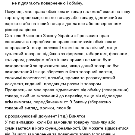
не підлягають поверненню і обміну.
Покупець має право обмінювати товар належної якості на іншу
торгову пропозицію цього товару або товару, ідентичний за
вартістю або на інший товар з доплатою або поверненням
різниці за ціною.
Статтею 9 чинного Закону України «Про захист прав
споживачів» передбачено право споживачів обмінювати
непроданий товар належної якості на аналогічний, якщо
куплений товар не підійшов за формою, габаритом, фасоном,
кольором, розміром або з інших причин не може бути
використаний за призначенням, якщо даний товар не був
використаний і якщо збережено його товарний вигляд,
споживчі властивості, пломби, ярлики та розрахунковий
документ, виданий. продавцем разом із товаром.
Продавець не має права відмовитися від обміну (повернення)
товару, який не включений до переліку, якщо він відповідає
всім вимогам, передбаченим ст. 9 Закону (збережено
товарний вигляд, ярлики, пломби,
є розрахунковий документ і т.д.) Винятки
У тих випадках, коли Ви замовили товарну помилку або
сумніваєтеся в його функціональності, Ви можете відмовитися
від Вашого замовлення та повернути товар (сплативши