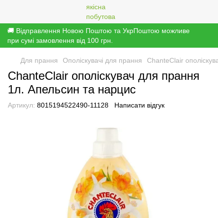
🚚 Відправлення Новою Поштою та УкрПоштою можливе
при сумі замовлення від 100 грн.
Для прання
Ополіскувачі для прання
ChanteClair ополіскув
ChanteClair ополіскувач для прання
1л. Апельсин та нарцис
Артикул:
8015194522490-11128
Написати відгук