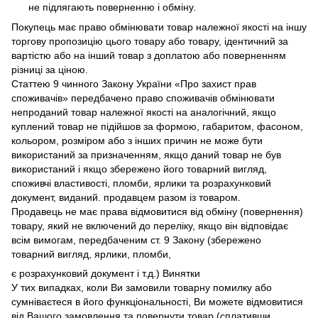
не підлягають поверненню і обміну.
Покупець має право обмінювати товар належної якості на іншу
торгову пропозицію цього товару або товару, ідентичний за
вартістю або на інший товар з доплатою або поверненням
різниці за ціною.
Статтею 9 чинного Закону України «Про захист прав
споживачів» передбачено право споживачів обмінювати
непроданий товар належної якості на аналогічний, якщо
куплений товар не підійшов за формою, габаритом, фасоном,
кольором, розміром або з інших причин не може бути
використаний за призначенням, якщо даний товар не був
використаний і якщо збережено його товарний вигляд,
споживчі властивості, пломби, ярлики та розрахунковий
документ, виданий. продавцем разом із товаром.
Продавець не має права відмовитися від обміну (повернення)
товару, який не включений до переліку, якщо він відповідає
всім вимогам, передбаченим ст. 9 Закону (збережено
товарний вигляд, ярлики, пломби,
є розрахунковий документ і т.д.) Винятки
У тих випадках, коли Ви замовили товарну помилку або
сумніваєтеся в його функціональності, Ви можете відмовитися
від Вашого замовлення та повернути товар (сплативши