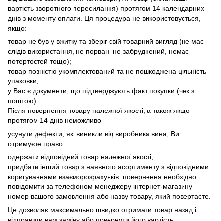
вартість зворотного пересилання) протягом 14 календарних
днів з моменту оплати. Ця процедура не використовується,
якщо:
товар не був у вжитку та зберіг свій товарний вигляд (не має
слідів використання, не порван, не забруднений, немає
потертостей тощо);
товар повністю укомплектований та не пошкоджена цільність
упаковки;
у Вас є документи, що підтверджують факт покупки.(чек з
поштою)
Після повернення товару належної якості, а також якщо
протягом 14 днів неможливо
усунути дефекти, які виникли від виробника вина, Ви
отримуєте право:
одержати відповідний товар належної якості;
придбати інший товар з наявного асортименту з відповідними
коригуваннями взаєморозрахунків. повернення необхідно
повідомити за телефоном менеджеру інтернет-магазину
номер вашого замовлення або назву товару, який повертаєте.
Це дозволяє максимально швидко отримати товар назад і
відправити вам заміну або повернути його вартість