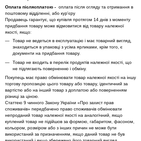
Оплата післясплатою
-
оплата після огляду та отримання в
поштовому відділенні, або кур'єру
Продавець гарантує, що купівля протягом 14 днів з моменту
придбання товару може відмовитися від товару належної
якості, якщо:
Товар не ведеться в експлуатацію і має товарний вигляд,
знаходиться в упаковці з усіма ярликами, крім того, є
документи на придбання товару.
Товар не входить в перелік продуктів належної якості, що
не підлягають поверненню і обміну.
Покупець має право обмінювати товар належної якості на іншу
торгову пропозицію цього товару або товару, ідентичний за
вартістю або на інший товар з доплатою або поверненням
різниці за ціною.
Статтею 9 чинного Закону України «Про захист прав
споживачів» передбачено право споживачів обмінювати
непроданий товар належної якості на аналогічний, якщо
куплений товар не підійшов за формою, габаритом, фасоном,
кольором, розміром або з інших причин не може бути
використаний за призначенням, якщо даний товар не був
використаний і якщо збережено його товарний вигляд,