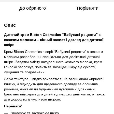
До обраного
Порівняти
Опис
Дитячий крем Bioton Cosmetics “Бабусині рецепти” з
козячим молоком – ніжний захист і догляд для дитячої
шкіри
Крем Bioton Cosmetics з серії “Бабусині рецепти” з козячим
молоком розроблений спеціально для делікатної дитячої
шкіри. Завдяки вмісту натурального козячого молока, крем
глибоко зволожує, живить та захищає шкіру від сухості,
лущення та подразнень.
Легка текстура швидко вбирається, не залишаючи жирного
блиску, й підходить для щоденного догляду за обличчям,
ручками, ніжками чи будь-якими чутливими ділянками.
Ідеально підходить для дітей від перших днів життя, а також
для дорослих із чутливою шкірою.
Переваги:
Зволожує та заспокоює шкіру