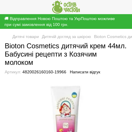
🚚 Відправлення Новою Поштою та УкрПоштою можливе
при сумі замовлення від 100 грн.
Дитячі товари
Дитячій догляд за шкірою
Bioton Cosmetics д
Bioton Cosmetics дитячий крем 44мл.
Бабусині рецепти з Козячим
молоком
Артикул:
4820026160160-19966
Написати відгук