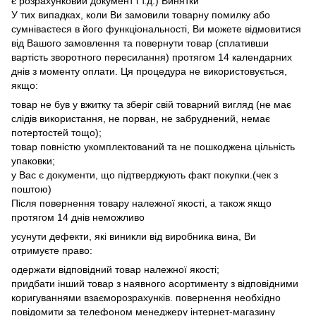
є розрахунковий документ і т.д.) Винятки
У тих випадках, коли Ви замовили товарну помилку або
сумніваєтеся в його функціональності, Ви можете відмовитися
від Вашого замовлення та повернути товар (сплативши
вартість зворотного пересилання) протягом 14 календарних
днів з моменту оплати. Ця процедура не використовується,
якщо:
товар не був у вжитку та зберіг свій товарний вигляд (не має
слідів використання, не порван, не забруднений, немає
потертостей тощо);
товар повністю укомплектований та не пошкоджена цільність
упаковки;
у Вас є документи, що підтверджують факт покупки.(чек з
поштою)
Після повернення товару належної якості, а також якщо
протягом 14 днів неможливо
усунути дефекти, які виникли від виробника вина, Ви
отримуєте право:
одержати відповідний товар належної якості;
придбати інший товар з наявного асортименту з відповідними
коригуваннями взаєморозрахунків. повернення необхідно
повідомити за телефоном менеджеру інтернет-магазину