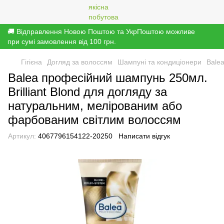
🚚 Відправлення Новою Поштою та УкрПоштою можливе
при сумі замовлення від 100 грн.
Гігієна
Догляд за волоссям
Шампуні та кондиціонери
Bale
Balea професійний шампунь 250мл.
Brilliant Blond для догляду за
натуральним, мелірованим або
фарбованим світлим волоссям
Артикул:
4067796154122-20250
Написати відгук