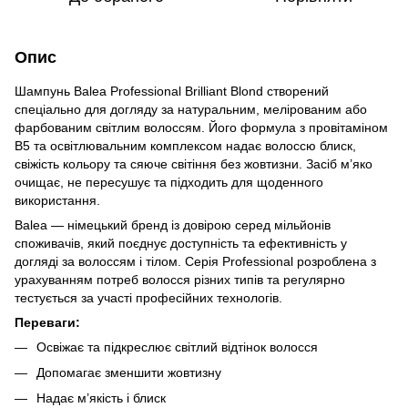
Опис
Шампунь Balea Professional Brilliant Blond створений
спеціально для догляду за натуральним, мелірованим або
фарбованим світлим волоссям. Його формула з провітаміном
B5 та освітлювальним комплексом надає волоссю блиск,
свіжість кольору та сяюче світіння без жовтизни. Засіб м’яко
очищає, не пересушує та підходить для щоденного
використання.
Balea — німецький бренд із довірою серед мільйонів
споживачів, який поєднує доступність та ефективність у
догляді за волоссям і тілом. Серія Professional розроблена з
урахуванням потреб волосся різних типів та регулярно
тестується за участі професійних технологів.
Переваги:
Освіжає та підкреслює світлий відтінок волосся
Допомагає зменшити жовтизну
Надає м’якість і блиск