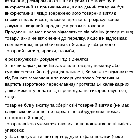
кольором, розміром або з інших причин не може бути
використаний за призначенням, якщо даний товар не був
використаний і якщо збережено його товарний вигляд,
споживчі властивості, пломби, ярлики та розрахунковий
документ, виданий. продавцем разом із товаром.
Продавець не має права відмовитися від обміну (повернення)
товару, який не включений до переліку, якщо він відповідає
всім вимогам, передбаченим ст. 9 Закону (збережено
товарний вигляд, ярлики, пломби,
є розрахунковий документ і т.д.) Винятки
У тих випадках, коли Ви замовили товарну помилку або
сумніваєтеся в його функціональності, Ви можете відмовитися
від Вашого замовлення та повернути товар (сплативши
вартість зворотного пересилання) протягом 14 календарних
днів з моменту оплати. Ця процедура не використовується,
якщо:
товар не був у вжитку та зберіг свій товарний вигляд (не має
слідів використання, не порван, не забруднений, немає
потертостей тощо);
товар повністю укомплектований та не пошкоджена цільність
упаковки;
у Вас є документи, що підтверджують факт покупки.(чек з