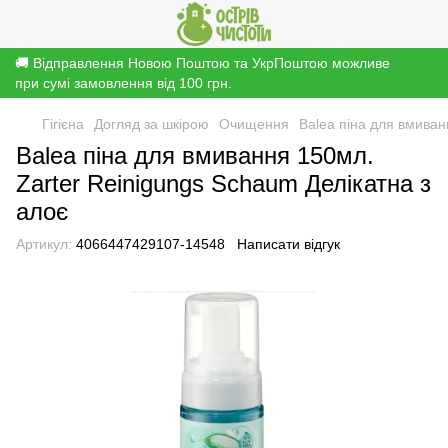
🚚 Відправлення Новою Поштою та УкрПоштою можливе
при сумі замовлення від 100 грн.
Гігієна
Догляд за шкірою
Очищення
Balea піна для вмиван
Balea піна для вмивання 150мл.
Zarter Reinigungs Schaum Делікатна з
алоє
Артикул:
4066447429107-14548
Написати відгук