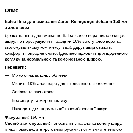
Опис
Balea Піна для вмивання Zarter Reinigungs Schaum 150 мл
з алое вера
Делікатна піна для вмивання Balea з алое вера ніжно очищає
шкіру, не пересушуючи її. Завдяки 10% вмісту алое вера та
зволожувальному комплексу, засіб дарує шкірі свіжість,
комфорт і природне сяйво. Ідеально підходить для щоденного
догляду за нормальною та комбінованою шкірою.
Переваги:
М’яко очищає шкіру обличчя
Містить 10% алое вера для інтенсивного зволоження
Освіжає та заспокоює
Без спирту та мікропластику
Підходить для нормальної та комбінованої шкіри
Фасування:
150 мл
Спосіб застосування:
нанесіть піну на злегка вологу шкіру,
м’яко помасажуйте круговими рухами, потім змийте теплою