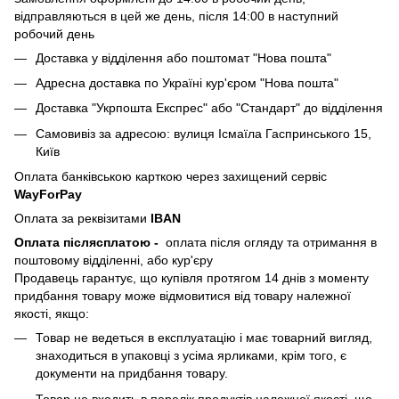
відправляються в цей же день, після 14:00 в наступний
робочий день
Доставка у відділення або поштомат "Нова пошта"
Адресна доставка по Україні кур'єром "Нова пошта"
Доставка "Укрпошта Експрес" або "Стандарт" до відділення
Самовивіз за адресою: вулиця Ісмаїла Гаспринського 15,
Київ
Оплата банківською карткою через захищений сервіс
WayForPay
Оплата за реквізитами
IBAN
Оплата післясплатою
-
оплата після огляду та отримання в
поштовому відділенні, або кур'єру
Продавець гарантує, що купівля протягом 14 днів з моменту
придбання товару може відмовитися від товару належної
якості, якщо:
Товар не ведеться в експлуатацію і має товарний вигляд,
знаходиться в упаковці з усіма ярликами, крім того, є
документи на придбання товару.
Товар не входить в перелік продуктів належної якості, що