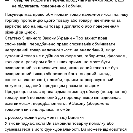
не підлягають поверненню і обміну.
Покупець має право обмінювати товар належної якості на іншу
торгову пропозицію цього товару або товару, ідентичний за
вартістю або на інший товар з доплатою або поверненням
різниці за ціною.
Статтею 9 чинного Закону України «Про захист прав
споживачів» передбачено право споживачів обмінювати
непроданий товар належної якості на аналогічний, якщо
куплений товар не підійшов за формою, габаритом, фасоном,
кольором, розміром або з інших причин не може бути
використаний за призначенням, якщо даний товар не був
використаний і якщо збережено його товарний вигляд,
споживчі властивості, пломби, ярлики та розрахунковий
документ, виданий. продавцем разом із товаром.
Продавець не має права відмовитися від обміну (повернення)
товару, який не включений до переліку, якщо він відповідає
всім вимогам, передбаченим ст. 9 Закону (збережено
товарний вигляд, ярлики, пломби,
є розрахунковий документ і т.д.) Винятки
У тих випадках, коли Ви замовили товарну помилку або
сумніваєтеся в його функціональності, Ви можете відмовитися