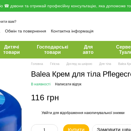
о ☎ дзвони та отримай професійну консультацію, яка допоможе тоб
нити вам?
а
Обмін та повернення
Контактна інформація
вір публічної оферти
Дитячі
Господарські
Для
Серве
товари
товари
авто
Туал
Головна
Гігієна
Догляд за шкірою
Для тіла
Balea Кр
Balea Крем для тіла Pflege
В наявності
Написати відгук
116 грн
Увійти
для відображення накопичувальної знижки
%
Купити
Замовити шв