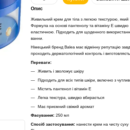
Опис
Живильний крем для тіла з легкою текстурою, який 
Формула на основі пантенолу та вітаміну Е швидко 
еластичною. Підходить для щоденного використання
ванни.
Німецький бренд Balea має відмінну репутацію завд
проходить дерматологічний контроль і виготовляєть
Переваги:
Живить і зволожує шкіру
Підходить для всіх типів шкіри, включно з чутли
Містить пантенол і вітамін Е
Легка текстура, швидко вбирається
Має приємний свіжий аромат
Фасування:
250 мл
Спосіб застосування:
нанести крем на чисту суху