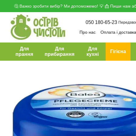
Перейти до основного контенту
🤔 Важко зробити вибір? Ми допоможемо! 💡 📩 Пиши нам аб
050 180-65-23
Передзво
Про нас
Оплата і доставк
Угода користувача
Дого
Для
Для
Для
Гігієна
прання
прибирання
кухні