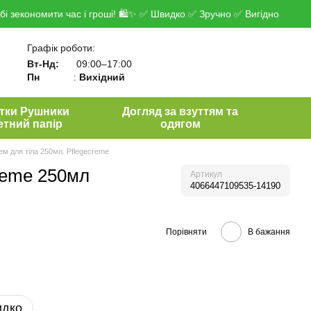
і зекономити час і гроші! 🛍✨ ✅ Швидко ✅ Зручно ✅ Вигідно
Графік роботи:
Вт-Нд:
09:00–17:00
Пн
:
Вихідний
тки Рушники
Догляд за взуттям та
етний папір
одягом
ем для тіла 250мл. Pflegecreme
creme 250мл
Артикул
4066447109535-14190
Порівняти
В бажання
идко