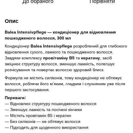
До обраного
Порівняти
Опис
Balea Intensivpflege — кондиціонер для відновлення
пошкодженого волосся, 300 мл
Кондиціонер
Balea Intensivpflege
розроблений для глибокого
відновлення сухого, ламкого та пошкодженого волосся.
Завдяки комплексу
провітаміну B5
та
кератину
, засіб
зміцнює структуру волосся, зменшує ламкість, полегшує
розчісування та повертає волоссю здоровий блиск.
Формула не містить силіконів, тому кондиціонер не обтяжує
волосся, роблячи його м’яким, гладким і слухняним уже після
першого застосування.
Переваги:
— Відновлює структуру пошкодженого волосся
— Зменшує ламкість та посічені кінчики
— Містить провітамін B5 і кератин
— Без силіконів — не обтяжує волосся
— Підходить для щоденного використання