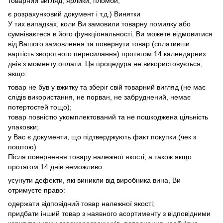
товарний вигляд, ярлики, пломби,
є розрахунковий документ і т.д.) Винятки
У тих випадках, коли Ви замовили товарну помилку або
сумніваєтеся в його функціональності, Ви можете відмовитися
від Вашого замовлення та повернути товар (сплативши
вартість зворотного пересилання) протягом 14 календарних
днів з моменту оплати. Ця процедура не використовується,
якщо:
товар не був у вжитку та зберіг свій товарний вигляд (не має
слідів використання, не порван, не забруднений, немає
потертостей тощо);
товар повністю укомплектований та не пошкоджена цільність
упаковки;
у Вас є документи, що підтверджують факт покупки.(чек з
поштою)
Після повернення товару належної якості, а також якщо
протягом 14 днів неможливо
усунути дефекти, які виникли від виробника вина, Ви
отримуєте право:
одержати відповідний товар належної якості;
придбати інший товар з наявного асортименту з відповідними