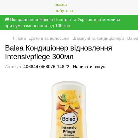
🚚 Відправлення Новою Поштою та УкрПоштою можливе
при сумі замовлення від 100 грн.
Гігієна
Догляд за волоссям
Шампуні та кондиціонери
Bale
Balea Кондиціонер відновлення
Intensivpflege 300мл
Артикул:
4066447468076-14822
Написати відгук