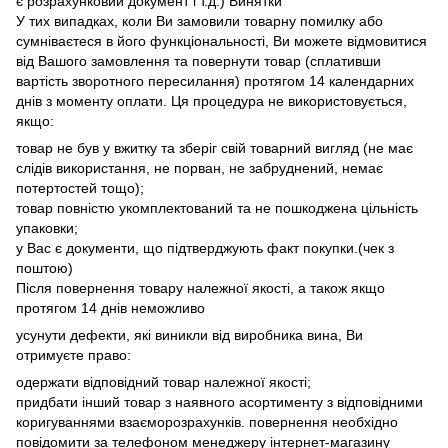
є розрахунковий документ і т.д.) Винятки
У тих випадках, коли Ви замовили товарну помилку або
сумніваєтеся в його функціональності, Ви можете відмовитися
від Вашого замовлення та повернути товар (сплативши
вартість зворотного пересилання) протягом 14 календарних
днів з моменту оплати. Ця процедура не використовується,
якщо:
товар не був у вжитку та зберіг свій товарний вигляд (не має
слідів використання, не порван, не забруднений, немає
потертостей тощо);
товар повністю укомплектований та не пошкоджена цільність
упаковки;
у Вас є документи, що підтверджують факт покупки.(чек з
поштою)
Після повернення товару належної якості, а також якщо
протягом 14 днів неможливо
усунути дефекти, які виникли від виробника вина, Ви
отримуєте право:
одержати відповідний товар належної якості;
придбати інший товар з наявного асортименту з відповідними
коригуваннями взаєморозрахунків. повернення необхідно
повідомити за телефоном менеджеру інтернет-магазину