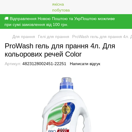
🚚 Відправлення Новою Поштою та УкрПоштою можливе
при сумі замовлення від 100 грн.
Для прання
Гелі для прання
ProWash гель для прання 4л. 
ProWash гель для прання 4л. Для
кольорових речей Color
Артикул:
4823128002451-22251
Написати відгук