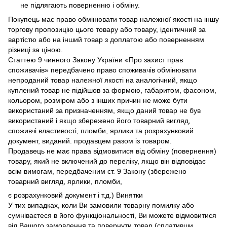
не підлягають поверненню і обміну.
Покупець має право обмінювати товар належної якості на іншу
торгову пропозицію цього товару або товару, ідентичний за
вартістю або на інший товар з доплатою або поверненням
різниці за ціною.
Статтею 9 чинного Закону України «Про захист прав
споживачів» передбачено право споживачів обмінювати
непроданий товар належної якості на аналогічний, якщо
куплений товар не підійшов за формою, габаритом, фасоном,
кольором, розміром або з інших причин не може бути
використаний за призначенням, якщо даний товар не був
використаний і якщо збережено його товарний вигляд,
споживчі властивості, пломби, ярлики та розрахунковий
документ, виданий. продавцем разом із товаром.
Продавець не має права відмовитися від обміну (повернення)
товару, який не включений до переліку, якщо він відповідає
всім вимогам, передбаченим ст. 9 Закону (збережено
товарний вигляд, ярлики, пломби,
є розрахунковий документ і т.д.) Винятки
У тих випадках, коли Ви замовили товарну помилку або
сумніваєтеся в його функціональності, Ви можете відмовитися
від Вашого замовлення та повернути товар (сплативши