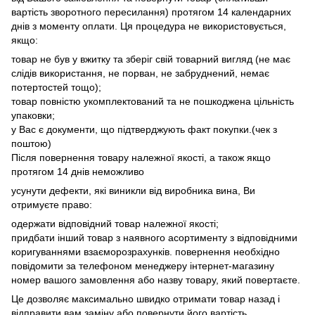
вартість зворотного пересилання) протягом 14 календарних
днів з моменту оплати. Ця процедура не використовується,
якщо:
товар не був у вжитку та зберіг свій товарний вигляд (не має
слідів використання, не порван, не забруднений, немає
потертостей тощо);
товар повністю укомплектований та не пошкоджена цільність
упаковки;
у Вас є документи, що підтверджують факт покупки.(чек з
поштою)
Після повернення товару належної якості, а також якщо
протягом 14 днів неможливо
усунути дефекти, які виникли від виробника вина, Ви
отримуєте право:
одержати відповідний товар належної якості;
придбати інший товар з наявного асортименту з відповідними
коригуваннями взаєморозрахунків. повернення необхідно
повідомити за телефоном менеджеру інтернет-магазину
номер вашого замовлення або назву товару, який повертаєте.
Це дозволяє максимально швидко отримати товар назад і
відправити вам заміну або повернути його вартість