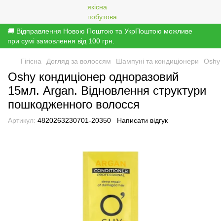
🚚 Відправлення Новою Поштою та УкрПоштою можливе
при сумі замовлення від 100 грн.
Гігієна
Догляд за волоссям
Шампуні та кондиціонери
Oshy
Oshy кондиціонер одноразовий
15мл. Argan. Відновлення структури
пошкодженного волосся
Артикул:
4820263230701-20350
Написати відгук