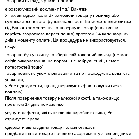
товарний вигляд, ярлики, пломби,
є розрахунковий документ і т.д.) Винятки
У тих випадках, коли Ви замовили товарну помилку або
сумніваєтеся в його функціональності, Ви можете відмовитися
від Вашого замовлення та повернути товар (сплативши
вартість зворотного пересилання) протягом 14 календарних
днів з моменту оплати. Ця процедура не використовується,
якщо:
товар не був у вжитку та зберіг свій товарний вигляд (не має
слідів використання, не порван, не забруднений, немає
потертостей тощо);
товар повністю укомплектований та не пошкоджена цільність
упаковки;
у Вас є документи, що підтверджують факт покупки.(чек з
поштою)
Після повернення товару належної якості, а також якщо
протягом 14 днів неможливо
усунути дефекти, які виникли від виробника вина, Ви
отримуєте право:
одержати відповідний товар належної якості;
придбати інший товар з наявного асортименту з відповідними