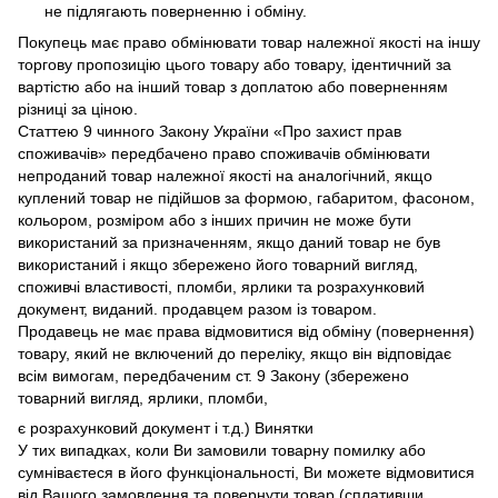
не підлягають поверненню і обміну.
Покупець має право обмінювати товар належної якості на іншу
торгову пропозицію цього товару або товару, ідентичний за
вартістю або на інший товар з доплатою або поверненням
різниці за ціною.
Статтею 9 чинного Закону України «Про захист прав
споживачів» передбачено право споживачів обмінювати
непроданий товар належної якості на аналогічний, якщо
куплений товар не підійшов за формою, габаритом, фасоном,
кольором, розміром або з інших причин не може бути
використаний за призначенням, якщо даний товар не був
використаний і якщо збережено його товарний вигляд,
споживчі властивості, пломби, ярлики та розрахунковий
документ, виданий. продавцем разом із товаром.
Продавець не має права відмовитися від обміну (повернення)
товару, який не включений до переліку, якщо він відповідає
всім вимогам, передбаченим ст. 9 Закону (збережено
товарний вигляд, ярлики, пломби,
є розрахунковий документ і т.д.) Винятки
У тих випадках, коли Ви замовили товарну помилку або
сумніваєтеся в його функціональності, Ви можете відмовитися
від Вашого замовлення та повернути товар (сплативши