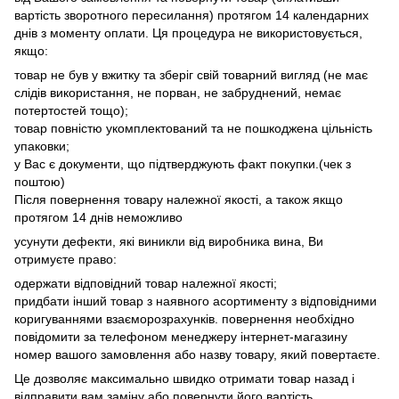
вартість зворотного пересилання) протягом 14 календарних
днів з моменту оплати. Ця процедура не використовується,
якщо:
товар не був у вжитку та зберіг свій товарний вигляд (не має
слідів використання, не порван, не забруднений, немає
потертостей тощо);
товар повністю укомплектований та не пошкоджена цільність
упаковки;
у Вас є документи, що підтверджують факт покупки.(чек з
поштою)
Після повернення товару належної якості, а також якщо
протягом 14 днів неможливо
усунути дефекти, які виникли від виробника вина, Ви
отримуєте право:
одержати відповідний товар належної якості;
придбати інший товар з наявного асортименту з відповідними
коригуваннями взаєморозрахунків. повернення необхідно
повідомити за телефоном менеджеру інтернет-магазину
номер вашого замовлення або назву товару, який повертаєте.
Це дозволяє максимально швидко отримати товар назад і
відправити вам заміну або повернути його вартість