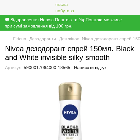
🚚 Відправлення Новою Поштою та УкрПоштою можливе
при сумі замовлення від 100 грн.
Гігієна
Дезодоранти
Для жінок
Nivea дезодорант спрей 150мл
Nivea дезодорант спрей 150мл. Black
and White invisible silky smooth
Артикул:
5900017064000-18565
Написати відгук