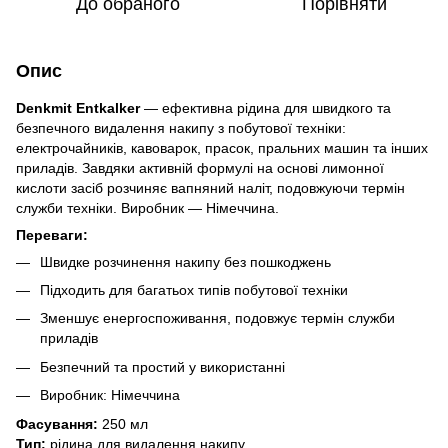
До обраного
Порівняти
Опис
Denkmit Entkalker
— ефективна рідина для швидкого та
безпечного видалення накипу з побутової техніки:
електрочайників, кавоварок, прасок, пральних машин та інших
приладів. Завдяки активній формулі на основі лимонної
кислоти засіб розчиняє вапняний наліт, подовжуючи термін
служби техніки. Виробник — Німеччина.
Переваги:
Швидке розчинення накипу без пошкоджень
Підходить для багатьох типів побутової техніки
Зменшує енергоспоживання, подовжує термін служби
приладів
Безпечний та простий у використанні
Виробник: Німеччина
Фасування:
250 мл
Тип:
рідина для видалення накипу