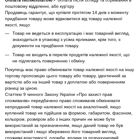
Оплата післясплатою
-
оплата після огляду та отримання в
поштовому відділенні, або кур'єру
Продавець гарантує, що купівля протягом 14 днів з моменту
придбання товару може відмовитися від товару належної
якості, якщо:
Товар не ведеться в експлуатацію і має товарний вигляд,
знаходиться в упаковці з усіма ярликами, крім того, є
документи на придбання товару.
Товар не входить в перелік продуктів належної якості, що
не підлягають поверненню і обміну.
Покупець має право обмінювати товар належної якості на іншу
торгову пропозицію цього товару або товару, ідентичний за
вартістю або на інший товар з доплатою або поверненням
різниці за ціною.
Статтею 9 чинного Закону України «Про захист прав
споживачів» передбачено право споживачів обмінювати
непроданий товар належної якості на аналогічний, якщо
куплений товар не підійшов за формою, габаритом, фасоном,
кольором, розміром або з інших причин не може бути
використаний за призначенням, якщо даний товар не був
використаний і якщо збережено його товарний вигляд,
споживчі властивості, пломби, ярлики та розрахунковий