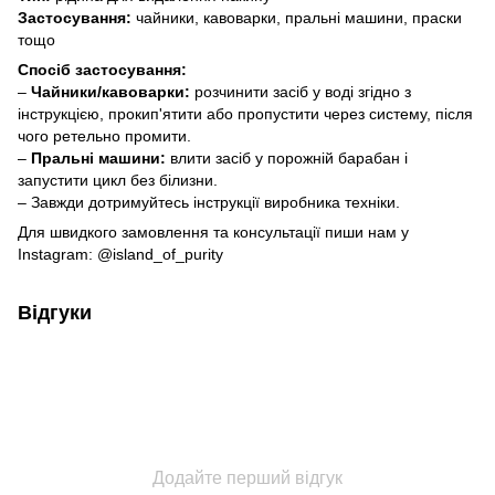
Застосування:
чайники, кавоварки, пральні машини, праски
тощо
Спосіб застосування:
–
Чайники/кавоварки:
розчинити засіб у воді згідно з
інструкцією, прокип'ятити або пропустити через систему, після
чого ретельно промити.
–
Пральні машини:
влити засіб у порожній барабан і
запустити цикл без білизни.
– Завжди дотримуйтесь інструкції виробника техніки.
Для швидкого замовлення та консультації пиши нам у
Instagram:
@island_of_purity
Відгуки
Додайте перший відгук