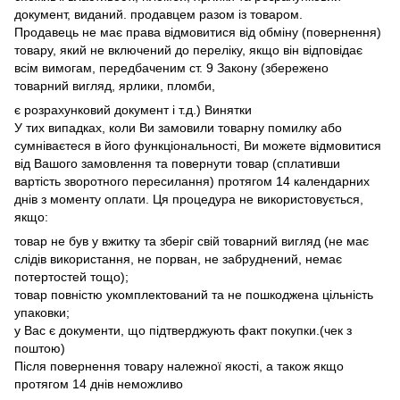
документ, виданий. продавцем разом із товаром.
Продавець не має права відмовитися від обміну (повернення)
товару, який не включений до переліку, якщо він відповідає
всім вимогам, передбаченим ст. 9 Закону (збережено
товарний вигляд, ярлики, пломби,
є розрахунковий документ і т.д.) Винятки
У тих випадках, коли Ви замовили товарну помилку або
сумніваєтеся в його функціональності, Ви можете відмовитися
від Вашого замовлення та повернути товар (сплативши
вартість зворотного пересилання) протягом 14 календарних
днів з моменту оплати. Ця процедура не використовується,
якщо:
товар не був у вжитку та зберіг свій товарний вигляд (не має
слідів використання, не порван, не забруднений, немає
потертостей тощо);
товар повністю укомплектований та не пошкоджена цільність
упаковки;
у Вас є документи, що підтверджують факт покупки.(чек з
поштою)
Після повернення товару належної якості, а також якщо
протягом 14 днів неможливо