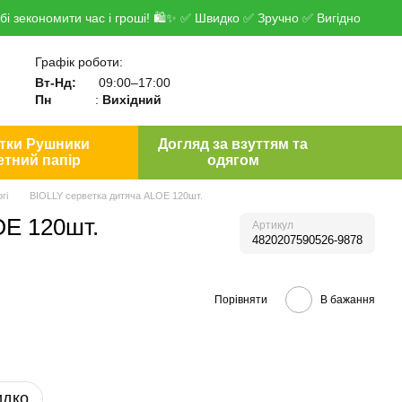
і зекономити час і гроші! 🛍✨ ✅ Швидко ✅ Зручно ✅ Вигідно
Графік роботи:
Вт-Нд:
09:00–17:00
Пн
:
Вихідний
тки Рушники
Догляд за взуттям та
етний папір
одягом
гі
BIOLLY серветка дитяча ALOE 120шт.
OE 120шт.
Артикул
4820207590526-9878
Порівняти
В бажання
идко