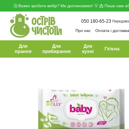
Перейти до основного контенту
🤔 Важко зробити вибір? Ми допоможемо! 💡 📩 Пиши нам аб
050 180-65-23
Передзво
Про нас
Оплата і доставк
Угода користувача
Дого
Для
Для
Для
Гігієна
прання
прибирання
кухні