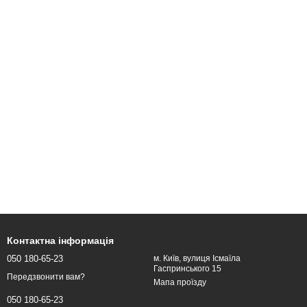
Контактна інформація
050 180-65-23
м. Київ, вулиця Ісмаїла
Гаспринського 15
Передзвонити вам?
Мапа проїзду
050 180-65-23