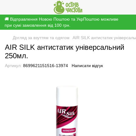
🚚 Відправлення Новою Поштою та УкрПоштою можливе
при сумі замовлення від 100 грн.
Догляд за взуттям та одягом
AIR SILK антистатик універсал
AIR SILK антистатик універсальний
250мл.
Артикул:
8699621151516-13974
Написати відгук