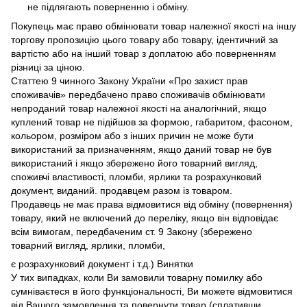
не підлягають поверненню і обміну.
Покупець має право обмінювати товар належної якості на іншу
торгову пропозицію цього товару або товару, ідентичний за
вартістю або на інший товар з доплатою або поверненням
різниці за ціною.
Статтею 9 чинного Закону України «Про захист прав
споживачів» передбачено право споживачів обмінювати
непроданий товар належної якості на аналогічний, якщо
куплений товар не підійшов за формою, габаритом, фасоном,
кольором, розміром або з інших причин не може бути
використаний за призначенням, якщо даний товар не був
використаний і якщо збережено його товарний вигляд,
споживчі властивості, пломби, ярлики та розрахунковий
документ, виданий. продавцем разом із товаром.
Продавець не має права відмовитися від обміну (повернення)
товару, який не включений до переліку, якщо він відповідає
всім вимогам, передбаченим ст. 9 Закону (збережено
товарний вигляд, ярлики, пломби,
є розрахунковий документ і т.д.) Винятки
У тих випадках, коли Ви замовили товарну помилку або
сумніваєтеся в його функціональності, Ви можете відмовитися
від Вашого замовлення та повернути товар (сплативши