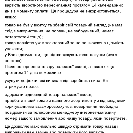
вартість зворотного пересилання) протягом 14 календарних
днів з моменту оплати. Ця процедура не використовується,
якщо:
товар не був у вжитку та зберіг свій товарний вигляд (не має
слідів використання, не порван, не забруднений, немає
потертостей тощо);
товар повністю укомплектований та не пошкоджена цільність
упаковки;
у Вас є документи, що підтверджують факт покупки.(чек з
поштою)
Після повернення товару належної якості, а також якщо
протягом 14 днів неможливо
усунути дефекти, які виникли від виробника вина, Ви
отримуєте право:
одержати відповідний товар належної якості;
придбати інший товар з наявного асортименту з відповідними
коригуваннями взаєморозрахунків. повернення необхідно
повідомити за телефоном менеджеру інтернет-магазину
номер вашого замовлення або назву товару, який повертаєте.
Це дозволяє максимально швидко отримати товар назад і
відправити вам заміну або повернути його вартість